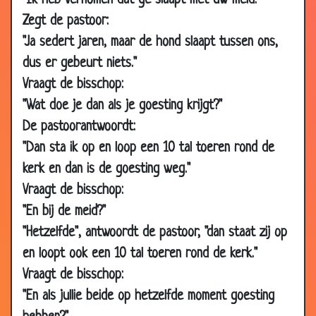
"Ik heb vernomen dat ge slaapt met uw meid."
2014
Zegt de pastoor:
12 Nov
Joris en de draak
3.12
"Ja sedert jaren, maar de hond slaapt tussen ons,
2014
dus er gebeurt niets."
03 Nov
Weer te laat
2.80
Vraagt de bisschop:
2014
"Wat doe je dan als je goesting krijgt?"
03 Nov
Tuur achter het stuur
3.23
De pastoorantwoordt:
2014
"Dan sta ik op en loop een 10 tal toeren rond de
15 Oct
Twee keer
3.29
kerk en dan is de goesting weg."
2014
Vraagt de bisschop:
10 Oct
Een kleine advertentie
3.04
"En bij de meid?"
2014
"Hetzelfde", antwoordt de pastoor, "dan staat zij op
10 Oct
Water onder voorwaarde
2.80
en loopt ook een 10 tal toeren rond de kerk."
2014
Vraagt de bisschop:
03 Oct
Dromen
3.33
"En als jullie beide op hetzelfde moment goesting
2014