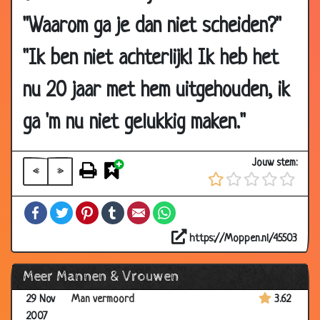
06 Dec
Waarom...
2.75
"Waarom ga je dan niet scheiden?"
2007
06 Dec
Slakken verzamelen
3.73
"Ik ben niet achterlijk! Ik heb het
2007
nu 20 jaar met hem uitgehouden, ik
06 Dec
Uit eten
3.81
2007
ga 'm nu niet gelukkig maken."
03 Dec
Toevallig
3.57
2007
Jouw stem:
«
»
03 Dec
Motten bestrijding
3.54
2007
Facebook
Twitter
Pinterest
Tumblr
Email
WhatsApp
03 Dec
Wat een kanjer
3.49
2007
https://Moppen.nl/45503
29 Nov
Verrassen
3.68
Meer Mannen & Vrouwen
2007
29 Nov
Man vermoord
3.62
2007