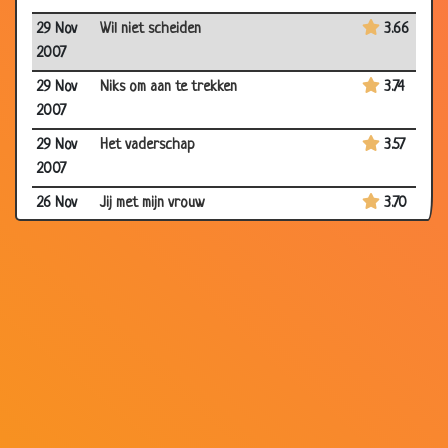
29 Nov
Wil niet scheiden
3.66
2007
29 Nov
Niks om aan te trekken
3.74
2007
29 Nov
Het vaderschap
3.57
2007
26 Nov
Jij met mijn vrouw
3.70
2007
26 Nov
Vader geworden
3.64
2007
26 Nov
Bezuinigingen
3.67
2007
22 Nov
Bijzondere hond
3.92
2007
22 Nov
Brandpreventie
3.14