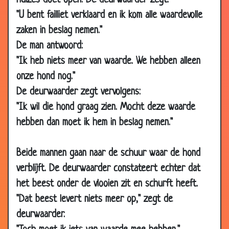
huizes doet open. De deurwaarder zegt:
"U bent failliet verklaard en ik kom alle waardevolle
28 Aug
Een maagd trouwen
3.28
2002
zaken in beslag nemen."
22 Jun
Wedden dat...
3.22
De man antwoord:
2002
"Ik heb niets meer van waarde. We hebben alleen
01 Jan
Verjaardag
3.55
onze hond nog."
2000
De deurwaarder zegt vervolgens:
01 Jan
Octrooi
3.46
"Ik wil die hond graag zien. Mocht deze waarde
2000
hebben dan moet ik hem in beslag nemen."
24 Mar
Mannen
3.24
2002
Beide mannen gaan naar de schuur waar de hond
22 Mar
Cindy, Pamela en Naomi
3.72
verblijft. De deurwaarder constateert echter dat
2002
het beest onder de vlooien zit en schurft heeft.
20 Mar
De brandweerman
3.01
"Dat beest levert niets meer op," zegt de
2002
deurwaarder.
19 Mar
Leugenaar, of toch niet?
3.49