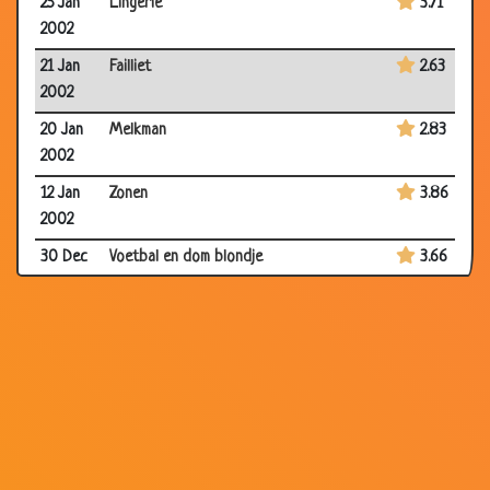
25 Jan
Lingerie
3.71
2002
21 Jan
Failliet
2.63
2002
20 Jan
Melkman
2.83
2002
12 Jan
Zonen
3.86
2002
30 Dec
Voetbal en dom blondje
3.66
2001
30 Dec
Eitje
3.49
2001
24 Dec
De waarheid over vrouwen
3.29
2001
23 Dec
Vruchtbare kaarsen
3.51
2001