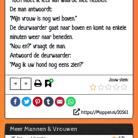
"Toch moet ik iets van waarde mee hebben."
2002
De man antwoordt:
19 Mar
In natura
3.58
"Mijn vrouw is nog wel boven."
2002
De deurwaarder gaat naar boven en komt na enkele
10 Mar
Mooie liefde
3.73
minuten weer naar beneden.
2002
"Nou en?" vraagt de man.
25 Feb
Varken
3.17
Antwoord de deurwaarder:
2002
"Mag ik uw hond nog eens zien?"
16 Feb
Van arm naar rijk
2.88
2002
Jouw stem:
«
»
14 Feb
25 jaar
3.48
2002
Facebook
Twitter
Pinterest
Tumblr
Email
WhatsApp
06 Feb
Vrouwen
3.35
2002
https://Moppen.nl/20561
04 Feb
12/5 jaar
3.19
Meer Mannen & Vrouwen
2002