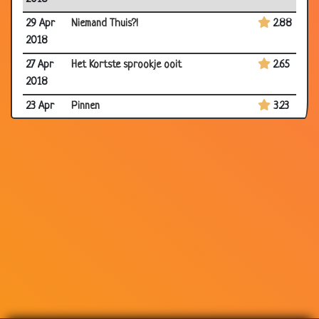
29 Apr
Niemand Thuis?!
2.88
2018
27 Apr
Het Kortste sprookje ooit
2.65
2018
23 Apr
Pinnen
3.23
2018
19 Apr
Date
3.02
2018
16 Apr
Naaktstrand
2.82
2018
19 Mar
Schoonmoeder
3.18
2018
14 Mar
Philippe Geubels - Oma en Opa
2.89
2018
02 Mar
IJspret
2.78