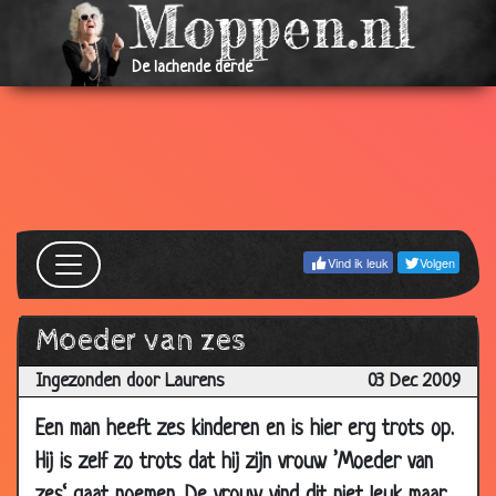
06 Jan
Viagra kopen
3.53
2010
De lachende derde
06 Jan
Slimmer en verstandiger
3.42
2010
30 Dec
Paardenbil
2.85
2009
23 Dec
Schaamte
3.29
2009
Vind ik leuk
Volgen
23 Dec
Opscheppen over hun zoons
3.56
2009
Moeder van zes
23 Dec
Heel zuinig
2.92
2009
Ingezonden door Laurens
03 Dec 2009
23 Dec
4 tienen
2.68
Een man heeft zes kinderen en is hier erg trots op.
2009
Hij is zelf zo trots dat hij zijn vrouw ’Moeder van
17 Dec
Ring terug brengen
2.94