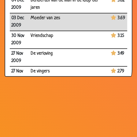
04 Dec
Behoeften van de man in de loop der
3.62
2009
jaren
03 Dec
Moeder van zes
3.69
2009
30 Nov
Vriendschap
3.15
2009
27 Nov
De verloving
3.49
2009
27 Nov
De vingers
2.79
2009
20 Nov
Neusje wrijven
2.84
2009
19 Nov
Betrapt !!
3.62
2009
16 Nov
Recept
3.57
2009