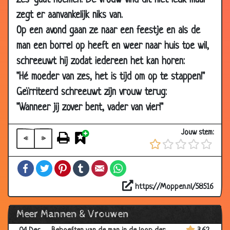
zes‘ gaat noemen. De vrouw vind dit niet leuk maar
2009
zegt er aanvankelijk niks van.
17 Dec
Lekker verwennen
3.67
Op een avond gaan ze naar een feestje en als de
2009
man een borrel op heeft en weer naar huis toe wil,
17 Dec
Trouwen
3.66
schreeuwt hij zodat iedereen het kan horen:
2009
"Hé moeder van zes, het is tijd om op te stappen!"
16 Dec
Zijn eerste rol
3.50
Geïrriteerd schreeuwt zijn vrouw terug:
2009
"Wanneer jij zover bent, vader van vier!"
08 Dec
Een lezing
3.80
2009
Jouw stem:
«
»
04 Dec
Zilveren bruiloft
3.60
2009
Facebook
Twitter
Pinterest
Tumblr
Email
WhatsApp
04 Dec
Versprekingen
2.90
2009
https://Moppen.nl/58516
04 Dec
Trouwdag vergeten
3.30
Meer Mannen & Vrouwen
2009