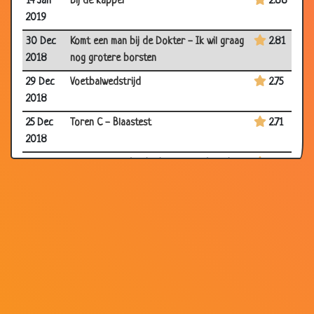
14 Jan
Bij de kapper
2.88
2019
30 Dec
Komt een man bij de Dokter - Ik wil graag
2.81
2018
nog grotere borsten
29 Dec
Voetbalwedstrijd
2.75
2018
25 Dec
Toren C - Blaastest
2.71
2018
24 Dec
Komt een man bij de dokter - Ik ben de
2.87
2018
baas!
20 Dec
Bar en boos
2.87
2018
13 Dec
Schelp
2.79
2018
10 Dec
Wonderlamp
2.85
2018