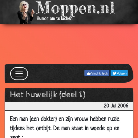
03 Sep
Zwangere vrouw
3.61
2006
03 Sep
Hard rijden
2.94
Humor om te lachen
2006
02 Sep
Elleboogstoot
3.65
2006
31 Aug
Dief
3.53
2006
29 Aug
Viagra
2.98
Vind ik leuk
Volgen
2006
29 Aug
Begrafenisstoet
3.46
Het huwelijk (deel 1)
2006
20 Jul 2006
28 Aug
Naar de hemel
3.91
2006
Een man (een dokter) en zijn vrouw hebben ruzie
20 Aug
De buurman
3.15
tijdens het ontbijt. De man staat in woede op en
2006