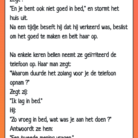
zegt :
15 Aug
Geurtje
3.17
"En je bent ook niet goed in bed," en stormt het
2006
huis uit.
15 Aug
Adam en Eva
2.90
Na een tijdje beseft hij dat hij verkeerd was, beslist
2006
om het goed te maken en belt haar op.
15 Aug
Prestatie
3.24
2006
Na enkele keren bellen neemt ze geïrriteerd de
11 Aug
Kaalheid
2.88
telefoon op. Haar man zegt:
2006
"Waarom duurde het zolang voor je de telefoon
11 Aug
Vreemd gaan
2.97
opnam ?"
2006
Zegt zij:
04 Aug
Nieuwe hond?
2.96
"Ik lag in bed."
2006
Hij:
31 Jul
Een kusje
3.40
"Zo vroeg in bed, wat was je aan het doen ?"
2006
Antwoordt ze hem:
29 Jul
Sollicitatie
3.08
2006