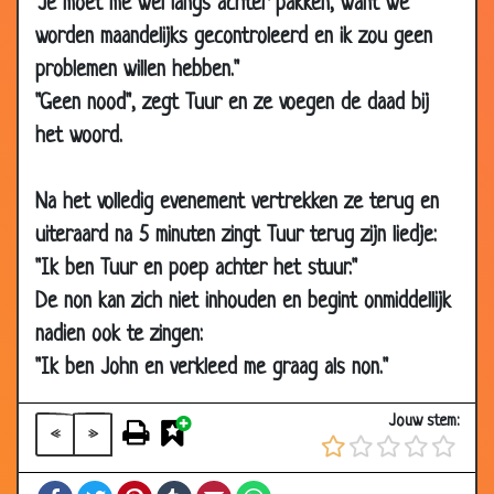
"Je moet me wel langs achter pakken, want we
2015
worden maandelijks gecontroleerd en ik zou geen
30 Jan
Rustig ventje
3.18
problemen willen hebben."
2015
"Geen nood", zegt Tuur en ze voegen de daad bij
19 Jan
300% impotent
3.02
het woord.
2015
09 Jan
Hoe was de sex?
3.63
Na het volledig evenement vertrekken ze terug en
2015
uiteraard na 5 minuten zingt Tuur terug zijn liedje:
02 Jan
Google is een vrouw
3.27
"Ik ben Tuur en poep achter het stuur."
2015
De non kan zich niet inhouden en begint onmiddellijk
28 Dec
Heeft u een...
3.43
nadien ook te zingen:
2014
"Ik ben John en verkleed me graag als non."
19 Dec
Getuigen
3.37
2014
Jouw stem:
«
»
03 Dec
Nieuwe rok kopen
3.10
2014
Facebook
Twitter
Pinterest
Tumblr
Email
WhatsApp