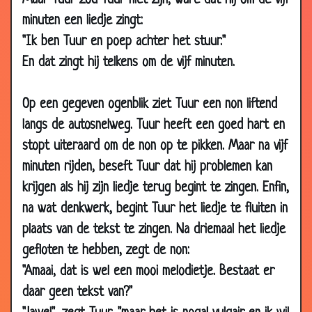
Maar Tuur zou Tuur niet zijn, ware dat hij om de vijf
14 Mar
Philippe Geubels - Oma en Opa
2.89
minuten een liedje zingt:
2018
"Ik ben Tuur en poep achter het stuur."
02 Mar
IJspret
2.78
En dat zingt hij telkens om de vijf minuten.
2018
01 Aug
Niemand thuis
2.55
Op een gegeven ogenblik ziet Tuur een non liftend
2017
langs de autosnelweg. Tuur heeft een goed hart en
26 Apr
Ina en Jantje
2.82
stopt uiteraard om de non op te pikken. Maar na vijf
2017
minuten rijden, beseft Tuur dat hij problemen kan
11 Feb
Grappig
2.61
krijgen als hij zijn liedje terug begint te zingen. Enfin,
2017
na wat denkwerk, begint Tuur het liedje te fluiten in
10 Dec
Wensen
2.97
plaats van de tekst te zingen. Na driemaal het liedje
2016
gefloten te hebben, zegt de non:
29 Jul
Vijgenblad
2.84
"Amaai, dat is wel een mooi melodietje. Bestaat er
2016
daar geen tekst van?"
25 Jul
Scheiding
3.03