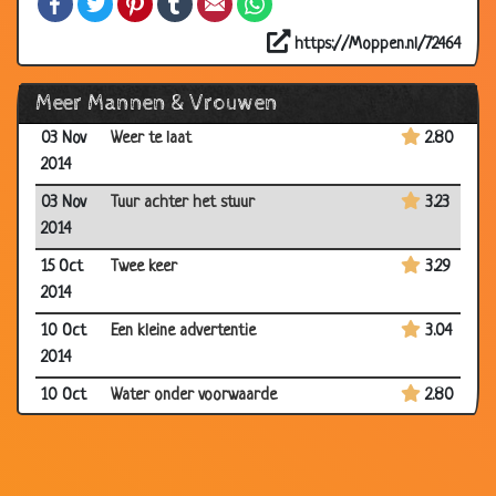
27 Nov
Slim zijn
3.05
2014
https://Moppen.nl/72464
12 Nov
Joris en de draak
3.12
Meer Mannen & Vrouwen
2014
03 Nov
Weer te laat
2.80
2014
03 Nov
Tuur achter het stuur
3.23
2014
15 Oct
Twee keer
3.29
2014
10 Oct
Een kleine advertentie
3.04
2014
10 Oct
Water onder voorwaarde
2.80
2014
03 Oct
Dromen
3.33
2014