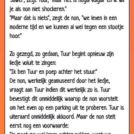
"Jawel", zegt Tuur, "maar het is nogal vulgair en ik wil
2016
je als non niet shockeren."
09 Jul
Winkelen
3.24
2016
"Maar dat is niets", zegt de non, "we leven in een
moderne tijd en we kunnen al wel tegen een stootje
24 Jun
Verhaal komen halen
3.23
2016
hoor."
11 May
Klaverjassen
2.76
2016
Zo gezegd, zo gedaan, Tuur begint opnieuw zijn
21 Apr
Emancipatie
2.67
liedje voluit te zingen:
2016
"Ik ben Tuur en poep achter het stuur."
07 Nov
Mannen
3.15
De non, werkelijk geamuseerd door het liedje,
2015
vraagt aan Tuur indien dit werkelijk zo is. Tuur
04 May
Muizen??
2.65
bevestigt dit onmiddellijk waarop de non voorstelt
2015
om het even op een parking uit te proberen. Tuur is
02 Feb
Een gave
2.95
uiteraard onmiddellijk akkoord. Maar de non stelt
2015
eerst nog een voorwaarde:
30 Jan
Borreltjes drinken
3.24