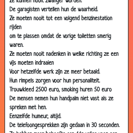
Ze kunnen nooit zwanger worden.
2013
De garagisten vertellen hun de waarheid.
11 Sep
Een heel klein beetje
2.95
Ze moeten nooit tot een volgend benzinestation
2013
rijden
28 Aug
Emotioneel moment
3.06
om te plassen omdat de vorige toiletten smerig
2013
waren.
13 Aug
Iets laten zien
2.79
Ze moeten nooit nadenken in welke richting ze een
2013
vijs moeten indraaien
29 Jul
Eerste huwelijksnacht
3.26
Voor hetzelfde werk zijn ze meer betaald.
2013
Hun rimpels zorgen voor hun personaliteit.
22 Jul
De baas in huis
3.27
Trouwkleed 2500 euro, smoking huren 50 euro
2013
De mensen nemen hun handpalm niet vast als ze
22 Jul
Geld besparen
2.89
spreken met hen.
2013
Eenzelfde humeur, altijd.
06 Jul
Liefde
2.98
2013
De telefoongesprekken zijn gedaan in 30 seconden.