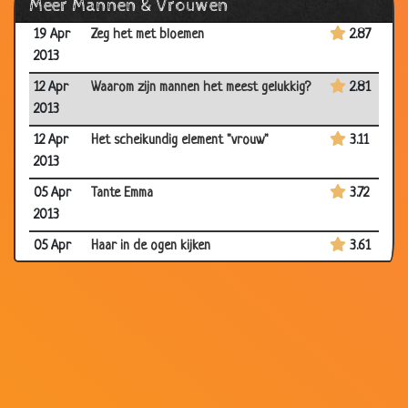
Meer Mannen & Vrouwen
2013
19 Apr
Zeg het met bloemen
2.87
2013
12 Apr
Waarom zijn mannen het meest gelukkig?
2.81
2013
12 Apr
Het scheikundig element "vrouw"
3.11
2013
05 Apr
Tante Emma
3.72
2013
05 Apr
Haar in de ogen kijken
3.61
2013
05 Apr
Na een lange werkdag
3.81
2013
15 Mar
Komt een vrouw bij de dokter
3.70
2013
15 Mar
Een ongelooflijke ervaring
3.25