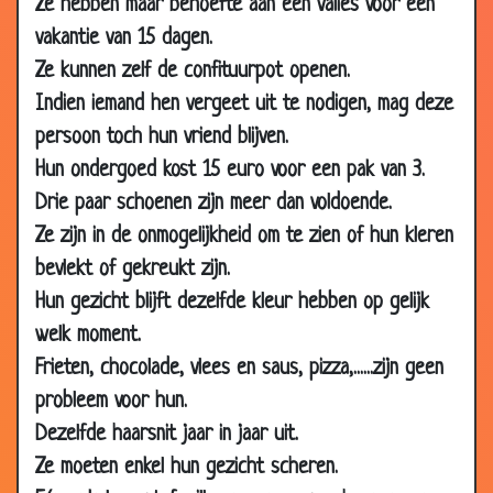
Ze hebben maar behoefte aan één valies voor een
06 Jul
De preek
2.86
2013
vakantie van 15 dagen.
Ze kunnen zelf de confituurpot openen.
28 Jun
Afrekenen
2.55
2013
Indien iemand hen vergeet uit te nodigen, mag deze
28 Jun
De wereld rond fietsen
3.24
persoon toch hun vriend blijven.
2013
Hun ondergoed kost 15 euro voor een pak van 3.
14 Jun
Rijke zakenman
2.73
Drie paar schoenen zijn meer dan voldoende.
2013
Ze zijn in de onmogelijkheid om te zien of hun kleren
14 Jun
Een ouwe vos
2.96
bevlekt of gekreukt zijn.
2013
Hun gezicht blijft dezelfde kleur hebben op gelijk
24 May
Gelukkigste vrouw
3.40
welk moment.
2013
Frieten, chocolade, vlees en saus, pizza,......zijn geen
24 May
Welk lichaamsdeel?
3.42
probleem voor hun.
2013
Dezelfde haarsnit jaar in jaar uit.
24 May
Huwelijksreis
2.58
Ze moeten enkel hun gezicht scheren.
2013