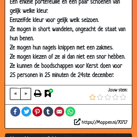
Eén enkele portefeuille en een paar schoenen van
24 May
Dat moest een keer fout gaan
3.18
gelijk welke kleur.
2013
Eenzelfde kleur voor gelijk welk seizoen.
17 May
50 euro is 50 euro
3.54
Ze mogen in short wandelen, ongeacht de staat van
2013
hun benen.
17 May
Kan gewoon thuis
2.97
Ze mogen hun nagels knippen met een zakmes.
2013
Ze mogen kiezen of ze al dan niet een snor hebben.
17 May
Nog een keer proberen
3.50
Ze kunnen de boodschappen voor Kerst doen voor
2013
25 personen in 25 minuten de 24ste december.
03 May
Indruk maken
3.58
2013
Jouw stem:
«
»
26 Apr
Eerste keer thuis
3.41
2013
Facebook
Twitter
Pinterest
Tumblr
Email
WhatsApp
26 Apr
Viagra
3.48
2013
https://Moppen.nl/70717
26 Apr
Een probleempje
3.60