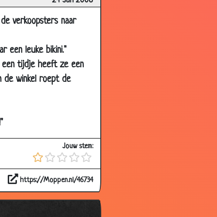
24 Jan 2008
2.49
3.46
 de verkoopsters naar
3.23
 een leuke bikini."
3.83
een tijdje heeft ze een
2.92
n de winkel roept de
3.36
3.48
3.75
"
3.12
Jouw stem:
3.51
2.54
https://Moppen.nl/46734
3.14
3.81
3.78