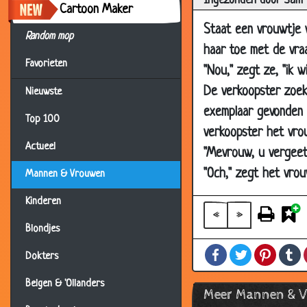
Ingezonden door Sam
13 Feb 2008
F
Cartoon Maker
11 Feb 2008
Z
Staat een vrouwtje 
Random mop
11 Feb 2008
N
haar toe met de vraa
Favorieten
"Nou," zegt ze, "ik 
08 Feb 2008
K
De verkoopster zoek
Nieuwste
08 Feb 2008
T
exemplaar gevonden d
08 Feb 2008
D
Top 100
verkoopster het vro
08 Feb 2008
M
Actueel
"Mevrouw, u vergeet
04 Feb 2008
D
"Och," zegt het vrouw
Mannen & Vrouwen
04 Feb 2008
D
Kinderen
31 Jan 2008
T
«
»
Blondjes
31 Jan 2008
5
Facebook
Twitter
Pintere
T
31 Jan 2008
O
Dokters
28 Jan 2008
R
Belgen & 'Ollanders
Meer Mannen & 
28 Jan 2008
N