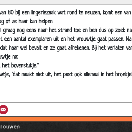
ilosofisch uitje
eer behulpzaam
van 80 bij een lingeriezaak wat rond te neuzen, komt een van
et als een...
g of ze haar kan helpen.
wil graag nog eens naar het strand toe en ben dus op zoek naar
erstmis
t een aantal exemplaren uit en het vrouwtje gaat passen. Na 
raditie
at haar wel bevalt en ze gaat afrekenen. Bij het verlaten va
oen alsof
uwtje na:
ooi horloge
 het bovenstukje."
at was leuk
tje, "dat maakt niet uit, het past ook allemaal in het broekje!
at is vervelend
oppunt van jaloezie
0 dingen die je niet moet zeggen
st
umblr
Email
nder de plak
omantische vakantie
Vrouwen
iets te verliezen