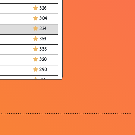
3.26
3.04
3.34
3.53
3.36
3.20
2.90
3.55
3.53
3.08
3.43
3.53
3.87