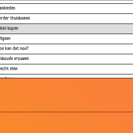
ankleden
erder thuiskomen
ikini kopen
itgaan
oe kan dat nou?
Jskoude vrouwen
lecht eten
ondsmoe
aarom...
e tandarts
amilie
erkenningsspel
aar bankoverval