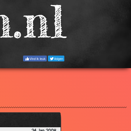
3.37
3.58
3.34
3.15
3.57
3.25
Vind ik leuk
Volgen
3.64
3.16
3.06
3.90
3.12
3.43
3.17