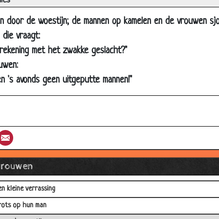
ies
ikini kopen
an door de woestijn; de mannen op kamelen en de vrouwen sj
itgaan
 die vraagt:
oe kan dat nou?
 rekening met het zwakke geslacht?"
Jskoude vrouwen
uwen:
lecht eten
len 's avonds geen uitgeputte mannen!"
ondsmoe
aarom...
e tandarts
st
umblr
Email
amilie
erkenningsspel
Vrouwen
aar bankoverval
en kleine verrassing
rots op hun man