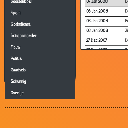
07 Jan 2008
D
Beestenboel
03 Jan 2008
D
Sport
03 Jan 2008
E
Godsdienst
03 Jan 2008
Z
Schoonmoeder
27 Dec 2007
D
Flauw
27 Dec 2007
D
Politie
13 Dec 2007
V
13 Dec 2007
H
Raadsels
10 Dec 2007
A
Schunnig
10 Dec 2007
R
Overige
06 Dec 2007
W
06 Dec 2007
S
06 Dec 2007
U