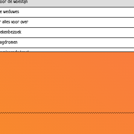
oor de woestijn
e weduwes
r alles voor over
iekenbezoek
agdromen
e missende lepel
rijgevigheid
and geven
lles bruinen
uzie tijdens het diner
aarom...
lakken verzamelen
it eten