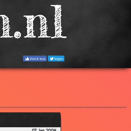
3.83
2.92
3.36
3.48
3.75
3.12
Vind ik leuk
Volgen
3.51
2.54
3.14
3.81
3.78
3.26
3.04