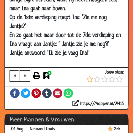
Jantje blijft beneden, want hij heeft hoogtevrees,
maar Ina gaat naar boven.
27 Apr
Het Kortste sprookje ooit
2.65
2018
Op de 1ste verdieping roept Ina: ’Zie me nog
23 Apr
Pinnen
3.23
Jantje?’
2018
En zo gaat het maar door tot de 7de verdieping en
19 Apr
Date
3.02
Ina vraagt aan Jantje: ’ Jantje zie je me nog?!’
2018
Jantje antwoord: ‘Ik zie je vaag Ina!'
16 Apr
Naaktstrand
2.82
2018
Jouw stem:
«
»
19 Mar
Schoonmoeder
3.18
2018
Facebook
Twitter
Pinterest
Tumblr
Email
WhatsApp
14 Mar
Philippe Geubels - Oma en Opa
2.89
2018
https://Moppen.nl/74415
02 Mar
IJspret
2.78
Meer Mannen & Vrouwen
2018
01 Aug
Niemand thuis
2.55