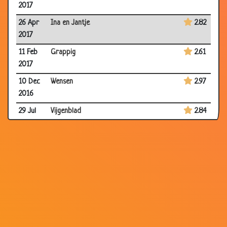
2017
26 Apr
Ina en Jantje
2.82
2017
11 Feb
Grappig
2.61
2017
10 Dec
Wensen
2.97
2016
29 Jul
Vijgenblad
2.84
2016
25 Jul
Scheiding
3.03
2016
09 Jul
Winkelen
3.24
2016
24 Jun
Verhaal komen halen
3.23
2016