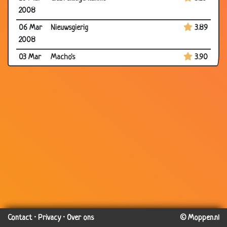
2008
06 Mar
Nieuwsgierig
3.89
2008
03 Mar
Macho's
3.90
2008
03 Mar
Jaarlijkse controle
3.60
2008
03 Mar
Apport!
3.53
2008
28 Feb
Hebben citroenen pootjes?
3.79
2008
28 Feb
Hier begraven of verschepen?
3.48
2008
25 Feb
Niets zeggen!
3.37
2008
Contact
·
Privacy
·
Over ons
© Moppen.nl