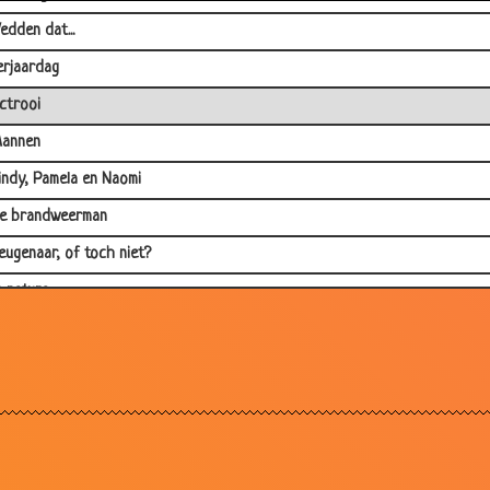
edden dat...
erjaardag
ctrooi
annen
indy, Pamela en Naomi
e brandweerman
eugenaar, of toch niet?
n natura
ooie liefde
arken
an arm naar rijk
5 jaar
rouwen