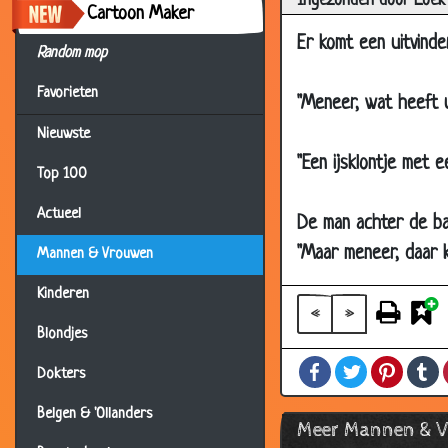
Ingezonden door Loek
07 Jul 2003
D
Cartoon Maker
01 Jul 2003
S
Er komt een uitvinde
Random mop
07 Jun 2003
W
Favorieten
"Meneer, wat heeft u
24 May 2003
G
Nieuwste
18 May 2003
2
"Een ijsklontje met e
18 Apr 2003
M
Top 100
21 Mar 2003
D
Actueel
De man achter de bal
06 Jan 2003
E
"Maar meneer, daar k
Mannen & Vrouwen
24 Dec 2002
B
Kinderen
14 Dec 2002
H
«
»
Blondjes
26 Oct 2002
K
Facebook
Twitter
Pintere
T
25 Oct 2002
D
Dokters
24 Oct 2002
W
Belgen & 'Ollanders
Meer Mannen & 
28 Aug 2002
E