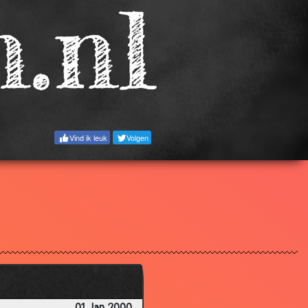
3.89
3.53
2.92
2.51
3.40
3.90
Vind ik leuk
Volgen
3.69
3.02
3.31
3.10
3.57
2.98
3.40