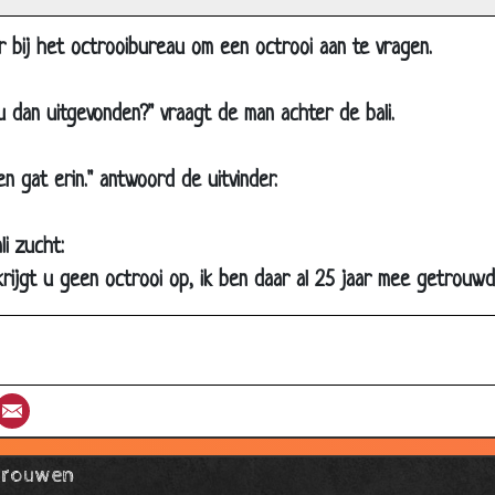
e 6 mannen en 1 vrouw
lapenloze nacht
r bij het octrooibureau om een octrooi aan te vragen.
olken
 dan uitgevonden?" vraagt de man achter de bali.
etrouwd
5 jarig huwelijk
en gat erin." antwoord de uitvinder.
et een paard?
ood
i zucht:
en wijze raad
rijgt u geen octrooi op, ik ben daar al 25 jaar mee getrouwd!!
linde en kreupele
ier ging het al mis
euken
st
umblr
Email
e butler
ie durft ?
Vrouwen
en maagd trouwen