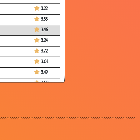
3.22
3.55
3.46
3.24
3.72
3.01
3.49
3.58
3.73
3.17
2.88
3.48
3.35