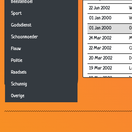
Beestenboel
22 Jun 2002
W
Sport
01 Jan 2000
V
Godsdienst
01 Jan 2000
O
Schoonmoeder
24 Mar 2002
M
22 Mar 2002
C
Flauw
20 Mar 2002
D
Politie
19 Mar 2002
L
Raadsels
19 Mar 2002
I
Schunnig
10 Mar 2002
M
Overige
25 Feb 2002
V
16 Feb 2002
V
14 Feb 2002
2
06 Feb 2002
V