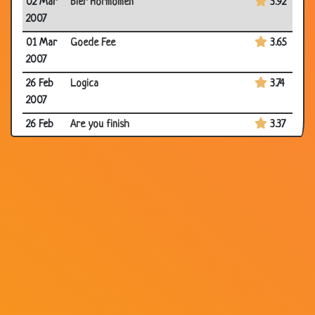
02 Mar
Bier Hormomen
3.92
2007
01 Mar
Goede Fee
3.65
2007
26 Feb
Logica
3.74
2007
26 Feb
Are you finish
3.37
2007
19 Feb
Gaat heen, en vermenigvuldig u
3.20
2007
18 Feb
Uitspraken met gevolgen
3.00
2007
12 Feb
Iets heel bijzonders!!!!!!!!
3.30
2007
12 Feb
Keuzes
3.71
2007