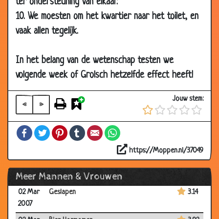
ter ondersteuning van elkaar.
2007
10. We moesten om het kwartier naar het toilet, en
10 Mar
Mannen van een man
3.04
vaak allen tegelijk.
2007
06 Mar
Op recept
3.70
In het belang van de wetenschap testen we
2007
volgende week of Grolsch hetzelfde effect heeft!
05 Mar
Aangespoelde yup
3.53
2007
Jouw stem:
«
»
05 Mar
De perfecte dag
3.77
2007
Facebook
Twitter
Pinterest
Tumblr
Email
WhatsApp
05 Mar
Trio
3.28
2007
https://Moppen.nl/37049
03 Mar
Het verschil
3.05
Meer Mannen & Vrouwen
2007
02 Mar
Geslapen
3.14
2007