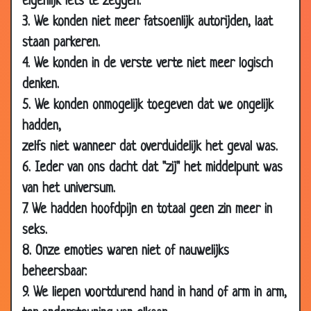
eigenlijk iets te zeggen.
22 Mar
Verlangen
2.79
3. We konden niet meer fatsoenlijk autorijden, laat
2007
staan parkeren.
22 Mar
In het donker
3.20
4. We konden in de verste verte niet meer logisch
2007
denken.
19 Mar
Vrij vragen
3.43
5. We konden onmogelijk toegeven dat we ongelijk
2007
hadden,
17 Mar
Urinoir
2.82
zelfs niet wanneer dat overduidelijk het geval was.
2007
6. Ieder van ons dacht dat "zij" het middelpunt was
12 Mar
Rij wachtenden
3.61
van het universum.
2007
7. We hadden hoofdpijn en totaal geen zin meer in
12 Mar
Rubberaandelen
2.63
seks.
2007
8. Onze emoties waren niet of nauwelijks
12 Mar
Meneer Meyer
3.13
beheersbaar.
2007
9. We liepen voortdurend hand in hand of arm in arm,
12 Mar
De tram
3.26