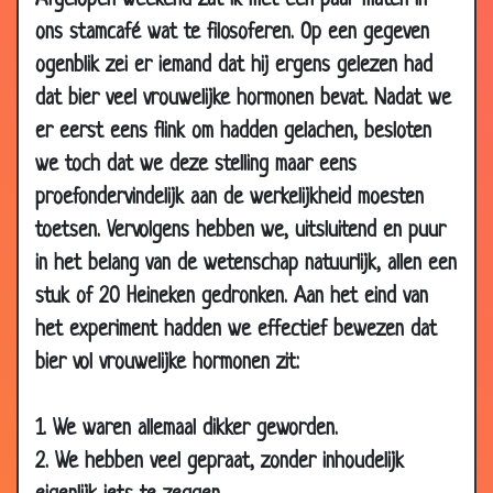
Afgelopen weekend zat ik met een paar maten in
26 Mar
Mormel!
2.77
ons stamcafé wat te filosoferen. Op een gegeven
2007
ogenblik zei er iemand dat hij ergens gelezen had
26 Mar
Andere vader
3.42
dat bier veel vrouwelijke hormonen bevat. Nadat we
2007
er eerst eens flink om hadden gelachen, besloten
26 Mar
In de trein!!!
3.06
we toch dat we deze stelling maar eens
2007
proefondervindelijk aan de werkelijkheid moesten
26 Mar
2 hemelpoorten
3.29
toetsen. Vervolgens hebben we, uitsluitend en puur
2007
in het belang van de wetenschap natuurlijk, allen een
26 Mar
Nut van een huisvrouw
2.96
stuk of 20 Heineken gedronken. Aan het eind van
2007
het experiment hadden we effectief bewezen dat
26 Mar
Echtpaar
3.29
2007
bier vol vrouwelijke hormonen zit:
22 Mar
Vreemd gaan
3.59
2007
1. We waren allemaal dikker geworden.
2. We hebben veel gepraat, zonder inhoudelijk
22 Mar
Gorilla verleiden
3.00
2007