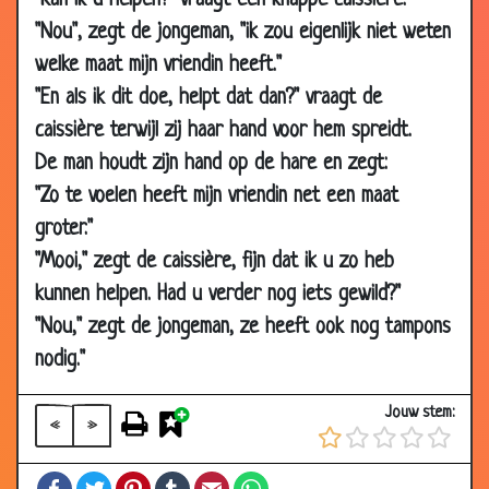
"Kan ik u helpen?" vraagt een knappe caissière.
2013
"Nou", zegt de jongeman, "ik zou eigenlijk niet weten
11 Dec
Nieuw beleid
3.26
welke maat mijn vriendin heeft."
2013
"En als ik dit doe, helpt dat dan?" vraagt de
11 Dec
Slechte nachtrust
2.98
caissière terwijl zij haar hand voor hem spreidt.
2013
De man houdt zijn hand op de hare en zegt:
03 Dec
Vrouwen vergeten hun oude liefdes niet
3.09
"Zo te voelen heeft mijn vriendin net een maat
2013
groter."
24 Oct
Oeps...
3.00
"Mooi," zegt de caissière, fijn dat ik u zo heb
2013
kunnen helpen. Had u verder nog iets gewild?"
15 Oct
Vrouw verwennen
3.17
"Nou," zegt de jongeman, ze heeft ook nog tampons
2013
nodig."
15 Oct
Pinda's gooien
3.08
2013
Jouw stem:
«
»
15 Oct
Ziekteverlof
2.92
2013
Facebook
Twitter
Pinterest
Tumblr
Email
WhatsApp