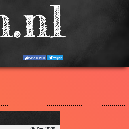
3.63
3.63
3.07
3.03
2.79
3.43
Vind ik leuk
Volgen
3.34
3.82
3.76
3.77
3.35
2.77
3.77