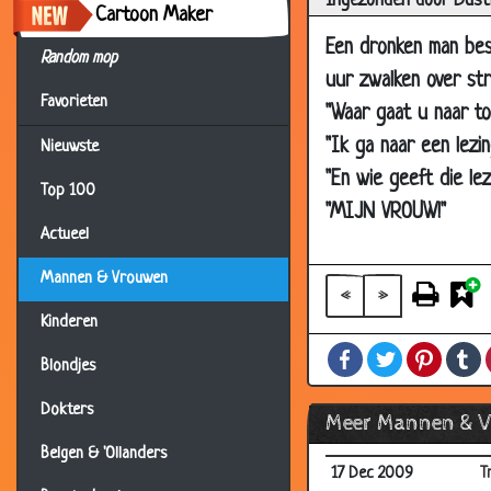
Ingezonden door Dust
Cartoon Maker
16 Jan 2010
T
Een dronken man beslu
Random mop
16 Jan 2010
M
uur zwalken over st
15 Jan 2010
B
Favorieten
"Waar gaat u naar to
06 Jan 2010
V
"Ik ga naar een lezi
Nieuwste
06 Jan 2010
S
"En wie geeft die le
Top 100
"MIJN VROUW!"
30 Dec 2009
P
Actueel
23 Dec 2009
S
Mannen & Vrouwen
23 Dec 2009
O
«
»
Kinderen
23 Dec 2009
H
Facebook
Twitter
Pintere
T
23 Dec 2009
4
Blondjes
17 Dec 2009
R
Dokters
Meer Mannen & 
17 Dec 2009
L
Belgen & 'Ollanders
17 Dec 2009
T