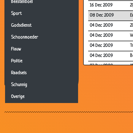
Beestenboel
16 Dec 2009
Z
Sport
08 Dec 2009
E
04 Dec 2009
Z
Godsdienst
04 Dec 2009
V
Schoonmoeder
04 Dec 2009
T
Flauw
04 Dec 2009
B
Politie
03 Dec 2009
M
Raadsels
30 Nov 2009
V
Schunnig
27 Nov 2009
D
27 Nov 2009
D
Overige
20 Nov 2009
N
19 Nov 2009
B
16 Nov 2009
R