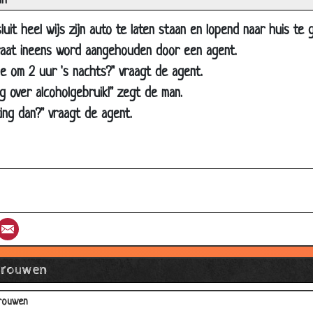
in
huis komen
it heel wijs zijn auto te laten staan en lopend naar huis te g
et hoeveel vrouwen?
raat ineens word aangehouden door een agent.
rommer kopen
e om 2 uur 's nachts?" vraagt de agent.
iagra kopen
ng over alcoholgebruik!" zegt de man.
limmer en verstandiger
zing dan?" vraagt de agent.
aardenbil
chaamte
pscheppen over hun zoons
eel zuinig
st
umblr
Email
 tienen
ing terug brengen
Vrouwen
ekker verwennen
rouwen