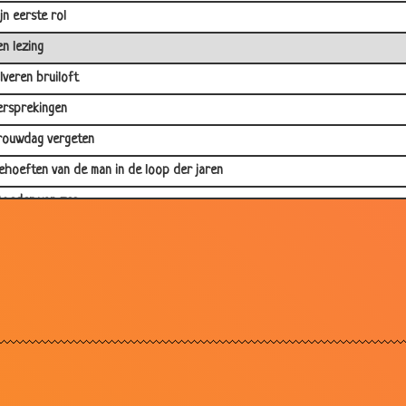
ijn eerste rol
en lezing
ilveren bruiloft
ersprekingen
rouwdag vergeten
ehoeften van de man in de loop der jaren
oeder van zes
riendschap
e verloving
e vingers
eusje wrijven
etrapt !!
ecept