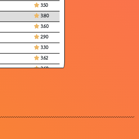
3.50
3.80
3.60
2.90
3.30
3.62
3.69
3.15
3.49
2.79
2.84
3.62
3.57