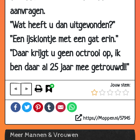
19 Nov
Betrapt !!
3.62
2009
aanvragen.
16 Nov
Recept
3.57
"Wat heeft u dan uitgevonden?"
2009
09 Nov
Helderziend
3.56
"Een ijsklontje met een gat erin."
2009
"Daar krijgt u geen octrooi op, ik
09 Nov
Biechten
3.82
2009
ben daar al 25 jaar mee getrouwd!!"
06 Nov
Wees sterk
3.31
2009
Jouw stem:
«
»
05 Nov
Francaise
2.72
2009
Facebook
Twitter
Pinterest
Tumblr
Email
WhatsApp
05 Nov
Plaatsje vrij
2.82
2009
https://Moppen.nl/57945
30 Oct
Je vader
3.71
Meer Mannen & Vrouwen
2009