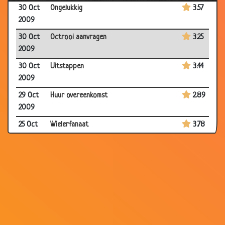
30 Oct
Ongelukkig
3.57
2009
30 Oct
Octrooi aanvragen
3.25
2009
30 Oct
Uitstappen
3.44
2009
29 Oct
Huur overeenkomst
2.89
2009
25 Oct
Wielerfanaat
3.78
2009
18 Oct
Scheiden
3.52
2009
18 Oct
Over tijd
3.08
2009
18 Oct
Broek
2.96
2009