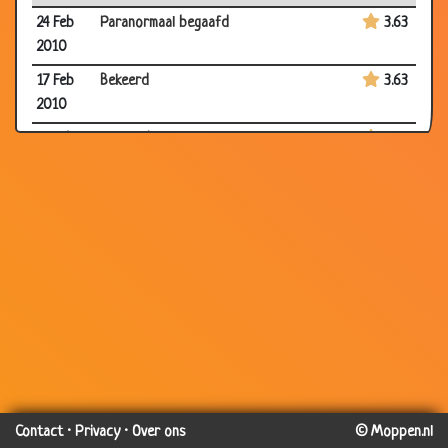
24 Feb
Paranormaal begaafd
3.63
2010
17 Feb
Bekeerd
3.63
2010
17 Feb
Vies oud mannetje
3.07
2010
17 Feb
Biechten
3.03
2010
10 Feb
Luidruchtig
2.79
2010
10 Feb
Een last?
3.43
2010
10 Feb
Mag het nog?
3.34
2010
06 Feb
De secretaresse en de directeur
3.82
Contact
·
Privacy
·
Over ons
© Moppen.nl