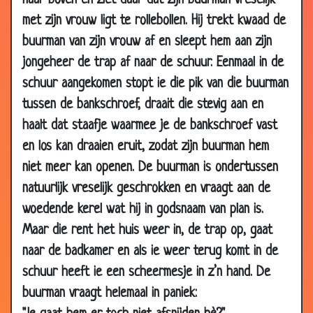
naar boven en ziet daar dat zijn buurman vreselijk
2010
met zijn vrouw ligt te rollebollen. Hij trekt kwaad de
07 Apr
Zucht
3.16
buurman van zijn vrouw af en sleept hem aan zijn
2010
jongeheer de trap af naar de schuur. Eenmaal in de
06 Apr
Trouwdag
3.78
schuur aangekomen stopt ie die pik van die buurman
2010
tussen de bankschroef, draait die stevig aan en
01 Apr
Negen maanden later
3.58
haalt dat staafje waarmee je de bankschroef vast
2010
en los kan draaien eruit, zodat zijn buurman hem
24 Mar
Mooi aanbod
3.65
niet meer kan openen. De buurman is ondertussen
2010
natuurlijk vreselijk geschrokken en vraagt aan de
24 Mar
Bijzondere dieren
3.70
woedende kerel wat hij in godsnaam van plan is.
2010
Maar die rent het huis weer in, de trap op, gaat
15 Mar
Kan het niet geloven
3.82
naar de badkamer en als ie weer terug komt in de
2010
schuur heeft ie een scheermesje in z’n hand. De
15 Mar
Zo doe je dat
3.08
buurman vraagt helemaal in paniek:
2010