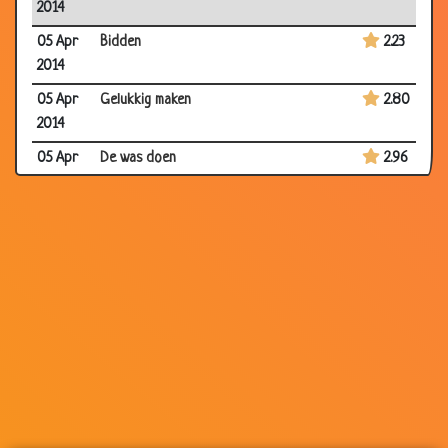
2014
05 Apr
Bidden
2.23
2014
05 Apr
Gelukkig maken
2.80
2014
05 Apr
De was doen
2.96
2014
28 Mar
Goed vasthouden
2.80
2014
28 Mar
Bij de tandarts
3.01
2014
19 Mar
Wassen in de wasmachine
3.53
2014
19 Mar
Pilletjes
3.38
2014