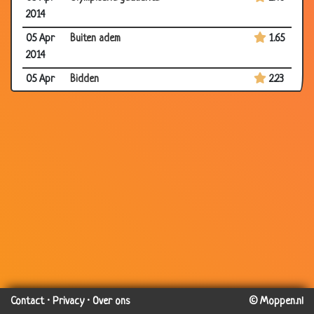
2014
05 Apr
Buiten adem
1.65
2014
05 Apr
Bidden
2.23
2014
05 Apr
Gelukkig maken
2.80
2014
05 Apr
De was doen
2.96
2014
28 Mar
Goed vasthouden
2.80
2014
28 Mar
Bij de tandarts
3.01
2014
19 Mar
Wassen in de wasmachine
3.53
2014
Contact
·
Privacy
·
Over ons
© Moppen.nl