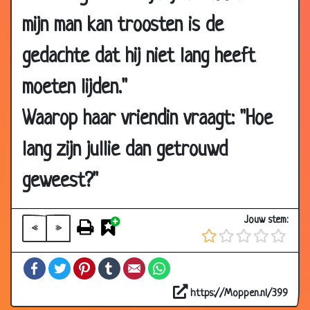
2000
mijn man kan troosten is de
12 May
Scheten
3.14
2000
gedachte dat hij niet lang heeft
12 May
Een echte Jehova!
3.03
moeten lijden."
2000
12 May
Herakles, Odysseus & Laripides
3.14
Waarop haar vriendin vraagt: "Hoe
2000
lang zijn jullie dan getrouwd
12 May
Geinige Sporthal
3.40
2000
geweest?"
12 May
Uitsmijter & kop koffie
3.40
2000
Jouw stem:
«
»
12 May
Meters zwembroek
3.34
2000
Facebook
Twitter
Pinterest
Tumblr
Email
WhatsApp
12 May
Decollete
3.22
2000
https://Moppen.nl/399