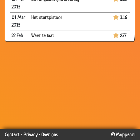
2013
01 Mar
Het startpistool
3.16
2013
22 Feb
Weer te laat
2.77
2013
22 Feb
Een dagje winkelen
3.49
2013
15 Feb
Om hulp vragen
3.37
2013
15 Feb
Allerheiligen
3.11
2013
25 Jan
Mooie trui
3.14
2013
25 Jan
Duvel drinken
3.29
2013
Contact
·
Privacy
·
Over ons
© Moppen.nl