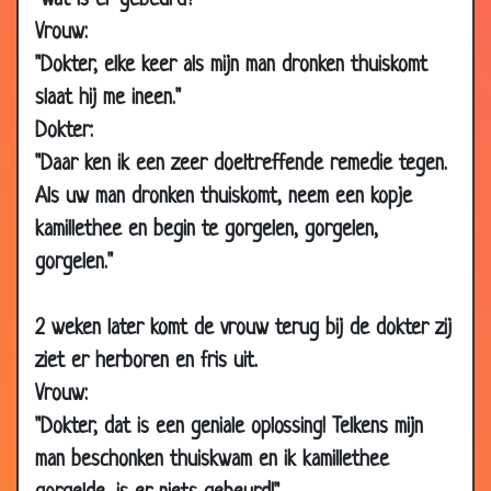
"Wat is er gebeurd?"
24 May
Dat moest een keer fout gaan
3.18
Vrouw:
2013
"Dokter, elke keer als mijn man dronken thuiskomt
17 May
50 euro is 50 euro
3.54
slaat hij me ineen."
2013
Dokter:
17 May
Kan gewoon thuis
2.97
"Daar ken ik een zeer doeltreffende remedie tegen.
2013
Als uw man dronken thuiskomt, neem een kopje
17 May
Nog een keer proberen
3.50
kamillethee en begin te gorgelen, gorgelen,
2013
gorgelen."
03 May
Indruk maken
3.58
2013
2 weken later komt de vrouw terug bij de dokter zij
26 Apr
Eerste keer thuis
3.41
ziet er herboren en fris uit.
2013
Vrouw:
26 Apr
Viagra
3.48
"Dokter, dat is een geniale oplossing! Telkens mijn
2013
man beschonken thuiskwam en ik kamillethee
26 Apr
Een probleempje
3.60