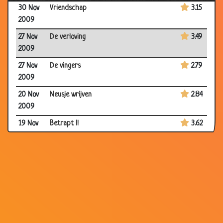
30 Nov
Vriendschap
3.15
2009
27 Nov
De verloving
3.49
2009
27 Nov
De vingers
2.79
2009
20 Nov
Neusje wrijven
2.84
2009
19 Nov
Betrapt !!
3.62
2009
16 Nov
Recept
3.57
2009
09 Nov
Helderziend
3.56
2009
09 Nov
Biechten
3.82
2009