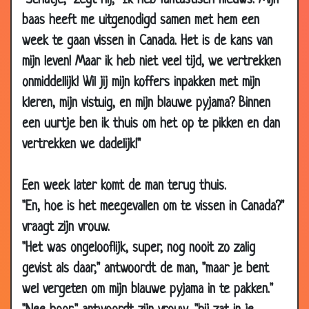
"Schatje," zegt hij, "Ik heb fantastisch nieuws. Mijn
22 Jul
Pechvogel
3.50
baas heeft me uitgenodigd samen met hem een
2010
week te gaan vissen in Canada. Het is de kans van
21 Jul
Elkaar gelukkig maken
3.57
mijn leven! Maar ik heb niet veel tijd, we vertrekken
2010
onmiddellijk! Wil jij mijn koffers inpakken met mijn
21 Jul
Een wens doen
3.55
kleren, mijn vistuig, en mijn blauwe pyjama? Binnen
2010
een uurtje ben ik thuis om het op te pikken en dan
21 Jul
Ze houden steeds meer van je
3.86
vertrekken we dadelijk!"
2010
14 Jul
Spuug onderzoek
3.49
Een week later komt de man terug thuis.
2010
"En, hoe is het meegevallen om te vissen in Canada?"
12 Jul
Doe je dat zelf?
3.90
vraagt zijn vrouw.
2010
"Het was ongelooflijk, super, nog nooit zo zalig
12 Jul
Echtscheiding
3.33
gevist als daar," antwoordt de man, "maar je bent
2010
wel vergeten om mijn blauwe pyjama in te pakken."
07 Jul
Massageolie
3.87