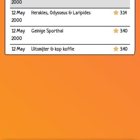
2000
12 May
Herakles, Odysseus & Laripides
3.14
2000
12 May
Geinige Sporthal
3.40
2000
12 May
Uitsmijter & kop koffie
3.40
2000
12 May
Meters zwembroek
3.34
2000
12 May
Decollete
3.22
2000
12 May
Papegaaien Quiz
2.98
2000
12 May
Kerstmis
3.08
2000