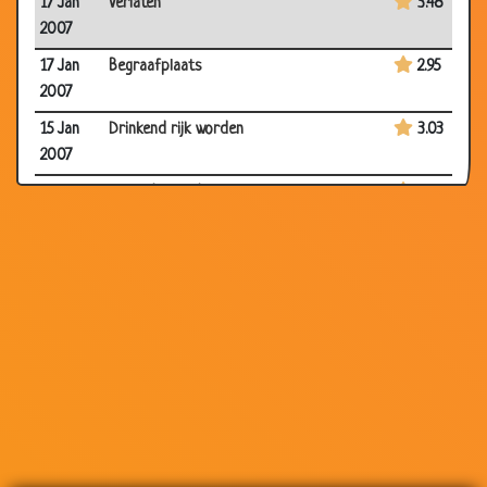
17 Jan
Verlaten
3.48
2007
17 Jan
Begraafplaats
2.95
2007
15 Jan
Drinkend rijk worden
3.03
2007
12 Jan
Door de mand gevallen
3.40
2007
08 Jan
Borstkijkers leven gezonder
2.86
2007
02 Jan
File
3.22
2007
28 Dec
Eitje bakken
3.31
2006
28 Dec
Goed gevoel
3.66
2006