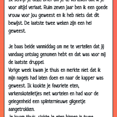
Ik schrijf je deze brief om je te vertellen dat ik je
03 Apr
Waarheidsformule
3.52
voor altijd verlaat. Ruim zeven jaar ben ik een goede
2007
vrouw voor jou geweest en ik heb niets dat dit
02 Apr
Medicatie
3.73
bewijst. De laatste twee weken zijn een hel
2007
geweest.
01 Apr
...Dokter?
2.76
2007
Je baas belde vanmiddag om me te vertellen dat jij
26 Mar
Mormel!
2.77
vandaag ontslag genomen hebt en dat was voor mij
2007
de laatste druppel.
26 Mar
Andere vader
3.42
Vorige week kwam je thuis en merkte niet dat ik
2007
mijn nagels had laten doen en naar de kapper was
26 Mar
In de trein!!!
3.06
geweest. Ik kookte je favoriete eten,
2007
varkenskotelletjes met wortelen en had voor de
26 Mar
2 hemelpoorten
3.29
gelegenheid een splinternieuwe gligeetje
2007
aangetrokken.
26 Mar
Nut van een huisvrouw
2.96