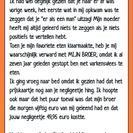
Ik had wel degelijk gezien dat je haar er af was
05 Mar
Trio
3.28
vorige week, het eerste wat in mij opkwam was te
2007
zeggen dat je "er als een man" uitzag! Mijn moeder
03 Mar
Het verschil
3.05
heeft mij altijd geleerd niets te zeggen als je niets
2007
positiefs te vertellen hebt.
02 Mar
Geslapen
3.14
2007
Toen je mijn favoriete eten klaarmaakte, heb je mij
waarschijnlijk verward met MIJN BROER, omdat ik al
02 Mar
Bier Hormomen
3.92
2007
zeven jaar geleden gestopt ben met varkensvlees te
eten.
01 Mar
Goede Fee
3.65
2007
Ik ging vroeg naar bed omdat ik gezien had dat het
26 Feb
Logica
3.74
prijskaartje nog aan je negligeetje hing. Ik hoopte
2007
ook maar dat het puur toeval was dat mijn broer
26 Feb
Are you finish
3.37
die morgen vijftig euro van mij geleend had en dat
2007
jouw negligeetje 49,95 euro kostte.
19 Feb
Gaat heen, en vermenigvuldig u
3.20
2007