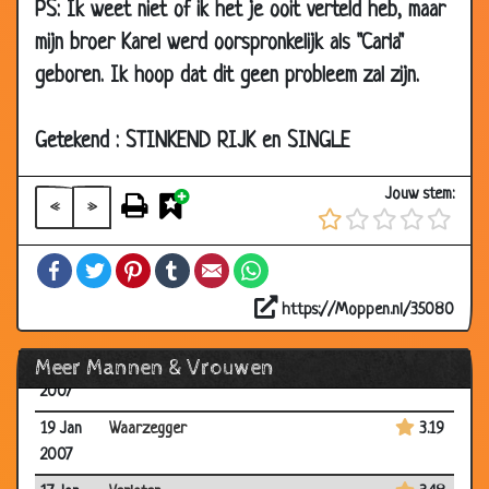
PS: Ik weet niet of ik het je ooit verteld heb, maar
2007
mijn broer Karel werd oorspronkelijk als "Carla"
29 Jan
Te ziek
3.09
geboren. Ik hoop dat dit geen probleem zal zijn.
2007
29 Jan
Hou toch je mond!
3.59
2007
Getekend : STINKEND RIJK en SINGLE
29 Jan
Wiskunde op leeftijd
3.73
Jouw stem:
2007
«
»
22 Jan
Dilemma
3.90
Facebook
Twitter
Pinterest
Tumblr
Email
WhatsApp
2007
22 Jan
Vraagje
3.34
https://Moppen.nl/35080
2007
Meer Mannen & Vrouwen
20 Jan
Adam & Eva
3.04
2007
19 Jan
Waarzegger
3.19
2007