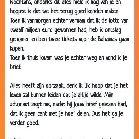
Nochtans, ondanks dit alles hield ik nog van je en
18 Feb
Uitspraken met gevolgen
3.00
hoopte ik dat we het terug goed konden maken.
2007
Toen ik vanmorgen echter vernam dat ik de lotto van
12 Feb
Iets heel bijzonders!!!!!!!!
3.30
twaalf miljoen euro gewonnen had, heb ik ontslag
2007
genomen en ben twee tickets voor de Bahamas gaan
12 Feb
Keuzes
3.71
kopen.
2007
Toen ik thuis kwam was je echter weg en vond ik je
12 Feb
Koffie en vrouwen
3.36
brief.
2007
11 Feb
Terroristen
3.01
Alles heeft zijn oorzaak, denk ik. Ik hoop dat je het
2007
leven zal kunnen leiden dat je altijd wilde. Mijn
06 Feb
Vrouw op de weg
2.56
advocaat zegt me, nadat hij jouw brief gelezen had,
2007
dat ik geen cent met je hoef delen. Dus het ga je
31 Jan
Mannenmoppen
2.93
verder goed.
2007
31 Jan
Aardrijkskunde van een vrouw
3.76