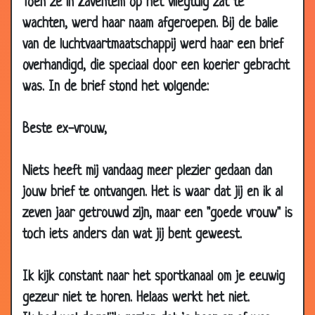
Toen ze in Zaventem op het vliegtuig zat te
2007
wachten, werd haar naam afgeroepen. Bij de balie
12 Mar
Rubberaandelen
2.63
van de luchtvaartmaatschappij werd haar een brief
2007
overhandigd, die speciaal door een koerier gebracht
12 Mar
Meneer Meyer
3.13
was. In de brief stond het volgende:
2007
12 Mar
De tram
3.26
Beste ex-vrouw,
2007
10 Mar
Mannen van een man
3.04
Niets heeft mij vandaag meer plezier gedaan dan
2007
jouw brief te ontvangen. Het is waar dat jij en ik al
06 Mar
Op recept
3.70
zeven jaar getrouwd zijn, maar een "goede vrouw" is
2007
toch iets anders dan wat jij bent geweest.
05 Mar
Aangespoelde yup
3.53
2007
Ik kijk constant naar het sportkanaal om je eeuwig
05 Mar
De perfecte dag
3.77
gezeur niet te horen. Helaas werkt het niet.
2007