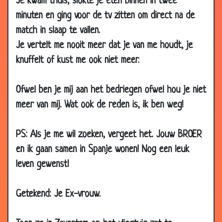
Je kwam thuis, slokte je eten binnen in twee
2007
minuten en ging voor de tv zitten om direct na de
26 Mar
Echtpaar
3.29
match in slaap te vallen.
2007
Je vertelt me nooit meer dat je van me houdt, je
22 Mar
Vreemd gaan
3.59
knuffelt of kust me ook niet meer.
2007
22 Mar
Gorilla verleiden
3.00
2007
Ofwel ben je mij aan het bedriegen ofwel hou je niet
meer van mij. Wat ook de reden is, ik ben weg!
22 Mar
Verlangen
2.79
2007
PS: Als je me wil zoeken, vergeet het. Jouw BROER
22 Mar
In het donker
3.20
2007
en ik gaan samen in Spanje wonen! Nog een leuk
19 Mar
Vrij vragen
3.43
leven gewenst!
2007
17 Mar
Urinoir
2.82
Getekend: Je Ex-vrouw.
2007
12 Mar
Rij wachtenden
3.61