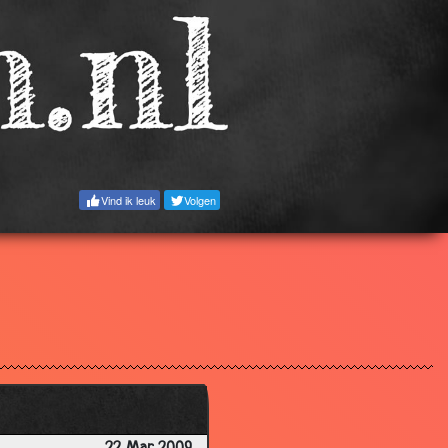
3.31
3.52
3.68
3.77
2.60
3.60
Vind ik leuk
Volgen
3.15
3.83
3.64
3.19
3.17
3.87
3.67