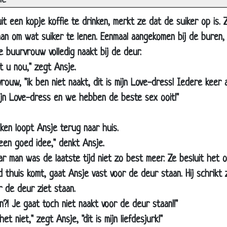
ie
rouwboekje
cheiden
uit een kopje koffie te drinken, merkt ze dat de suiker op is.
an om wat suiker te lenen. Eenmaal aangekomen bij de buren, 
ontrole
e buurvrouw volledig naakt bij de deur.
espect
 u nou," zegt Ansje.
an vast
rouw, "ik ben niet naakt, dit is mijn Love-dress! Iedere keer 
opless
ijn Love-dress en we hebben de beste sex ooit!"
atman
aarom houden vrouwen van katten ?
en loopt Ansje terug naar huis.
0 jaar geleden
een goed idee," denkt Ansje.
r man was de laatste tijd niet zo best meer. Ze besluit het 
oempia
d thuis komt, gaat Ansje vast voor de deur staan. Hij schrikt z
rouw ervandoor
r de deur ziet staan.
erjaardagscadeau
n?! Je gaat toch niet naakt voor de deur staan!!"
p het werk
het niet," zegt Ansje, "dit is mijn liefdesjurk!"