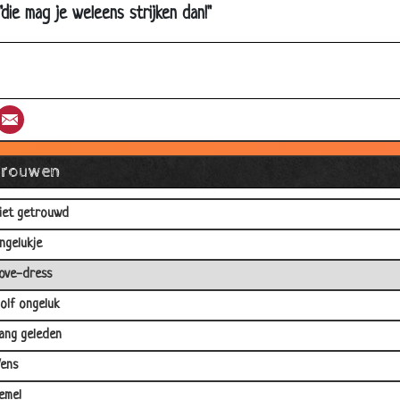
paghetti
die mag je weleens strijken dan!"
ijkstra in Parijs
KEA
aad eens
st
umblr
Email
omme vrouw.
annen zijn vogels
Vrouwen
eld
iet getrouwd
ngelukje
ove-dress
olf ongeluk
ang geleden
ens
emel