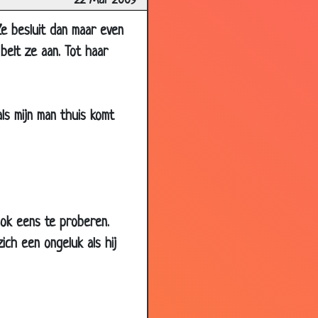
22 Mar 2009
3.53
3.74
 Ze besluit dan maar even
belt ze aan. Tot haar
3.71
3.07
3.70
als mijn man thuis komt
3.70
3.94
3.44
2.92
ook eens te proberen.
3.75
ich een ongeluk als hij
2.97
2.92
2.82