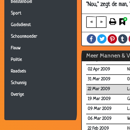
18 May 2009
S
Beestenboel
"Nou," zegt de man, "
06 May 2009
D
Sport
22 Apr 2009
I
«
»
Godsdienst
20 Apr 2009
R
Schoonmoeder
Facebook
Twitter
Pintere
T
14 Apr 2009
D
Flauw
09 Apr 2009
M
Meer Mannen & 
08 Apr 2009
G
Politie
02 Apr 2009
N
Raadsels
31 Mar 2009
O
Schunnig
22 Mar 2009
L
Overige
19 Mar 2009
G
09 Mar 2009
L
06 Mar 2009
W
22 Feb 2009
H