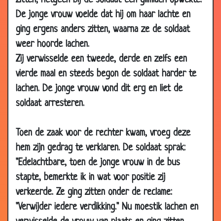
zitten, hetgeen bij de soldaat een glimlach opwekte.
19 Jun
Teddyberen verzameling
3.91
De jonge vrouw voelde dat hij om haar lachte en
2008
ging ergens anders zitten, waarna ze de soldaat
05 Jun
Verkeerd e-mailadres
3.27
2008
weer hoorde lachen.
Zij verwisselde een tweede, derde en zelfs een
01 Jun
Dieet?
3.84
2008
vierde maal en steeds begon de soldaat harder te
lachen. De jonge vrouw vond dit erg en liet de
29 May
Ouderdom
3.33
2008
soldaat arresteren.
26 May
Failliet
3.63
2008
Toen de zaak voor de rechter kwam, vroeg deze
26 May
Nooit liegen
3.75
hem zijn gedrag te verklaren. De soldaat sprak:
2008
"Edelachtbare, toen de jonge vrouw in de bus
27 Apr
Nieuwe Boekhoudster
3.61
stapte, bemerkte ik in wat voor positie zij
2008
verkeerde. Ze ging zitten onder de reclame:
21 Apr
Vastzitten
3.77
"Verwijder iedere verdikking." Nu moestik lachen en
2008