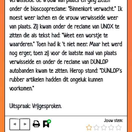
verwisselde de vrouw van plaats en ging zitten
21 Apr
Dilemma
2.52
onder de bioscoopreclame: "Binnenkort verwacht." Ik
2008
moest weer lachen en de vrouw verwisselde weer
17 Apr
Van wie is dit?
3.57
van plaats. Zij kwam onder de reclame van UNOX te
2008
zitten die als tekst had: "Weet een worstje te
17 Apr
Ik wat later...
2.63
waarderen." Toen had ik 't niet meer. Maar het werd
2008
nog erger, toen zij voor de laatste maal van plaats
17 Apr
Goed, zeer goed en slecht
2.26
verwisselde en onder de reclame van DUNLOP
2008
autobanden kwam te zitten. Hierop stond: "DUNLOP's
14 Apr
Samen kleren kopen
3.21
rubber artikelen hadden dit ongeluk kunnen
2008
voorkomen."
14 Apr
Niet gelukkig
3.53
2008
Uitspraak: Vrijgesproken.
12 Apr
Bankrover
3.11
2008
Jouw stem:
«
»
12 Apr
Jaloers
2.71