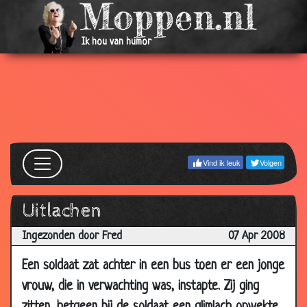
2008
14 Aug
Waar is m'n vrouw?
3.76
Ik hou van humor
2008
11 Aug
Op hun oude dag
3.78
2008
27 Jul
Mannen spreuken
2.75
2008
14 Jul
Spaghetti
3.74
Vind ik leuk
Volgen
2008
03 Jul
Overval
3.51
Uitlachen
2008
03 Jul
Vrouwen in leer
3.18
Ingezonden door Fred
07 Apr 2008
2008
Een soldaat zat achter in een bus toen er een jonge
30 Jun
Sterfbed
3.73
vrouw, die in verwachting was, instapte. Zij ging
2008