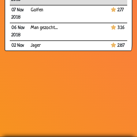
07 Nov
Golfen
2.77
2018
06 Nov
Man gezocht....
3.16
2018
02 Nov
Jager
2.87
2018
29 Oct
Wijn....
2.94
2018
26 Oct
Gedeprimeerd
2.99
2018
25 Oct
Krokodil met kiespijn
2.97
2018
23 Oct
Droom.....
2.97
2018
20 Oct
Kookprogramma's
2.90