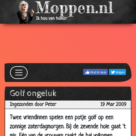
06 Aug
Vrouwelijke logica
3.87
2009
Ik hou van humor
20 Jul
Huwelijk proza
3.67
2009
19 Jul
Trouwboekje
3.53
2009
17 Jul
Scheiden
3.73
2009
Vind ik leuk
Volgen
14 Jul
Controle
3.71
2009
Golf ongeluk
02 Jul
Respect
3.07
Ingezonden door Peter
19 Mar 2009
2009
08 Jun
Man vast
3.70
Twee vriendinnen spelen een potje golf op een
2009
zonnige zaterdagmorgen. Bij de zevende hole gaat 't
08 Jun
Topless
3.70