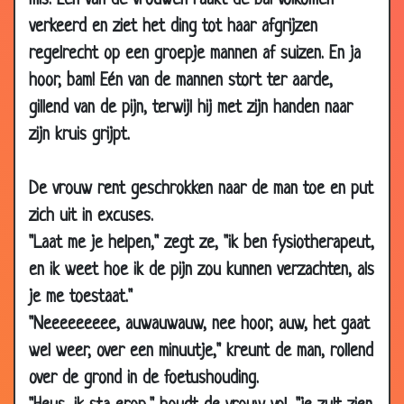
mis. Eén van de vrouwen raakt de bal volkomen
2009
verkeerd en ziet het ding tot haar afgrijzen
02 Jun
Batman
3.94
regelrecht op een groepje mannen af suizen. En ja
2009
hoor, bam! Eén van de mannen stort ter aarde,
30 May
Waarom houden vrouwen van katten ?
3.44
gillend van de pijn, terwijl hij met zijn handen naar
2009
zijn kruis grijpt.
28 May
50 jaar geleden
2.92
2009
De vrouw rent geschrokken naar de man toe en put
24 May
Loempia
3.74
zich uit in excuses.
2009
"Laat me je helpen," zegt ze, "ik ben fysiotherapeut,
23 May
Vrouw ervandoor
2.97
en ik weet hoe ik de pijn zou kunnen verzachten, als
2009
je me toestaat."
22 May
Verjaardagscadeau
2.92
"Neeeeeeeee, auwauwauw, nee hoor, auw, het gaat
2009
wel weer, over een minuutje," kreunt de man, rollend
22 May
Op het werk
2.82
over de grond in de foetushouding.
2009