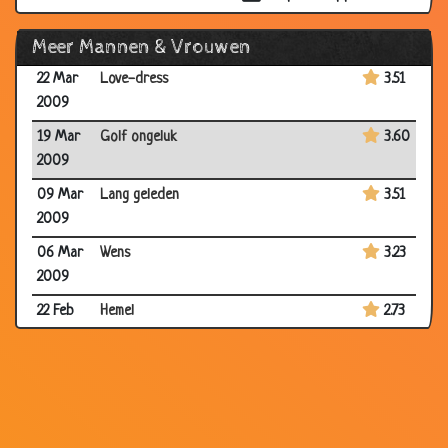
31 Mar
Ongelukje
3.73
Meer Mannen & Vrouwen
2009
22 Mar
Love-dress
3.51
2009
19 Mar
Golf ongeluk
3.60
2009
09 Mar
Lang geleden
3.51
2009
06 Mar
Wens
3.23
2009
22 Feb
Hemel
2.73
2009
17 Feb
De ontslagen secretaresse
2.93
2009
16 Feb
Feitjes over mannen
2.96