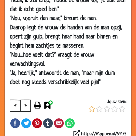
"Heus, ik sta erop," houdt de vrouw vol, "je zult zien
18 May
Spaghetti
3.04
2009
dat ik echt goed ben."
"Nou, vooruit dan maar," kreunt de man.
06 May
Dijkstra in Parijs
2.83
2009
Daarop legt de vrouw de handen van de man opzij,
opent zijn gulp, brengt haar hand naar binnen en
22 Apr
IKEA
3.49
2009
begint hem zachtjes te masseren.
20 Apr
Raad eens
3.45
"Nou...hoe voelt dat?" vraagt de vrouw
2009
verwachtingsvol.
14 Apr
Domme vrouw.
2.19
"Ja, heerlijk," antwoordt de man, "maar mijn duim
2009
doet nog steeds verschrikkelijk veel pijn!"
09 Apr
Mannen zijn vogels
3.26
2009
Jouw stem:
«
»
08 Apr
Geld
2.95
2009
Facebook
Twitter
Pinterest
Tumblr
Email
WhatsApp
02 Apr
Niet getrouwd
3.55
2009
https://Moppen.nl/54473