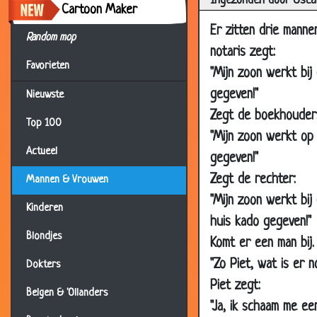
Ingezonden door Osca
14 Dec 2002
H
Cartoon Maker
26 Oct 2002
K
Er zitten drie mann
Random mop
notaris zegt:
25 Oct 2002
D
Favorieten
"Mijn zoon werkt bij
24 Oct 2002
W
gegeven!"
Nieuwste
28 Aug 2002
E
Zegt de boekhouder
Top 100
22 Jun 2002
W
"Mijn zoon werkt op e
01 Jan 2000
V
Actueel
gegeven!"
01 Jan 2000
O
Zegt de rechter:
Mannen & Vrouwen
24 Mar 2002
M
"Mijn zoon werkt bij 
Kinderen
huis kado gegeven!"
22 Mar 2002
C
Blondjes
Komt er een man bij.
20 Mar 2002
D
"Zo Piet, wat is er
Dokters
19 Mar 2002
L
Piet zegt:
19 Mar 2002
I
Belgen & 'Ollanders
"Ja, ik schaam me een