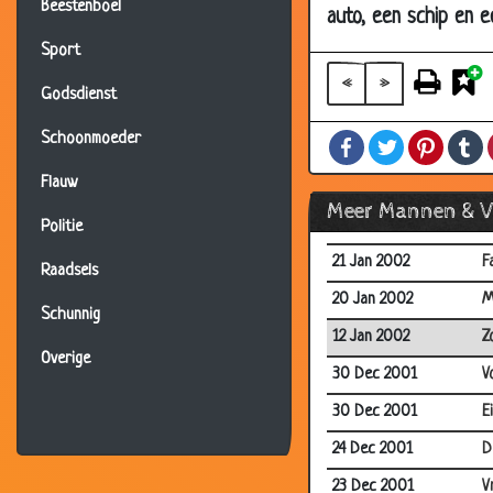
10 Mar 2002
M
Beestenboel
auto, een schip en e
25 Feb 2002
V
Sport
16 Feb 2002
V
«
»
Godsdienst
14 Feb 2002
2
Schoonmoeder
Facebook
Twitter
Pintere
T
06 Feb 2002
V
Flauw
04 Feb 2002
1
Meer Mannen & 
25 Jan 2002
L
Politie
21 Jan 2002
Fa
Raadsels
20 Jan 2002
M
Schunnig
12 Jan 2002
Z
Overige
30 Dec 2001
V
30 Dec 2001
E
24 Dec 2001
D
23 Dec 2001
V