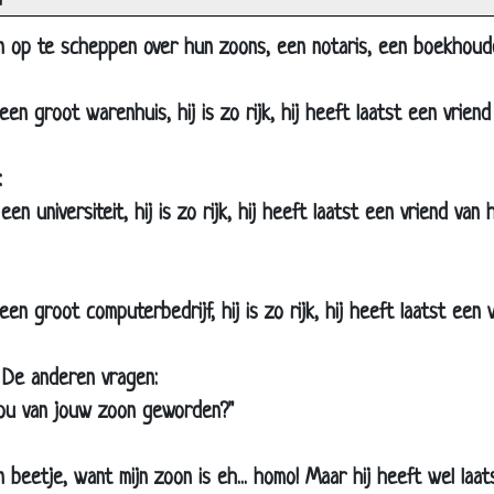
r
ier ging het al mis
euken
en op te scheppen over hun zoons, een notaris, een boekhoud
e butler
 een groot warenhuis, hij is zo rijk, hij heeft laatst een vrie
ie durft ?
en maagd trouwen
:
edden dat...
en universiteit, hij is zo rijk, hij heeft laatst een vriend va
erjaardag
ctrooi
annen
een groot computerbedrijf, hij is zo rijk, hij heeft laatst ee
indy, Pamela en Naomi
 De anderen vragen:
e brandweerman
 nou van jouw zoon geworden?"
eugenaar, of toch niet?
n natura
 beetje, want mijn zoon is eh... homo! Maar hij heeft wel laat