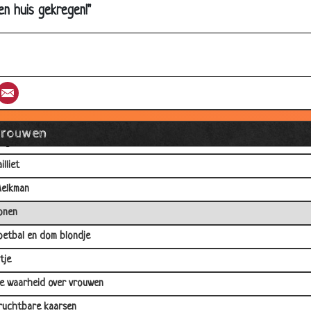
ooie liefde
en huis gekregen!"
arken
an arm naar rijk
5 jaar
st
umblr
Email
rouwen
2/5 jaar
Vrouwen
ingerie
illiet
elkman
onen
oetbal en dom blondje
itje
e waarheid over vrouwen
ruchtbare kaarsen