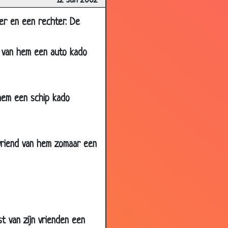
12 Jan 2002
3.47
2.75
er en een rechter. De
3.53
nd van hem een auto kado
3.35
3.28
3.22
n hem een schip kado
3.55
3.46
3.24
n vriend van hem zomaar een
3.72
3.01
3.49
3.58
st van zijn vrienden een