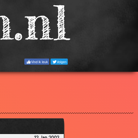
3.10
3.57
2.98
3.40
3.48
2.98
Vind ik leuk
Volgen
3.34
3.41
3.20
3.51
2.82
3.29
3.68