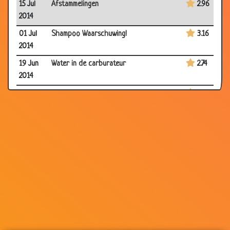
15 Jul
Afstammelingen
2.96
2014
01 Jul
Shampoo Waarschuwing!
3.16
2014
19 Jun
Water in de carburateur
2.74
2014
06 Jun
Lang huwelijk
3.43
2014
06 Jun
Q staat voor man
2.32
2014
28 May
Eng geluid
3.07
2014
28 May
Goede beoordeling krijgen
3.57
2014
09 May
Nieuwe buren
3.52
2014