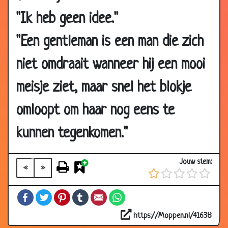
2007
"Ik heb geen idee."
03 Jul
Vloek
3.58
2007
"Een gentleman is een man die zich
02 Jul
Opluchting
3.11
niet omdraait wanneer hij een mooi
2007
02 Jul
Compliment van mijn vrouw
3.40
meisje ziet, maar snel het blokje
2007
omloopt om haar nog eens te
02 Jul
Nieuwe secretaresse
2.89
2007
kunnen tegenkomen."
02 Jul
Dure bontjas
3.41
2007
Jouw stem:
«
»
02 Jul
Met spoed!
3.46
2007
Facebook
Twitter
Pinterest
Tumblr
Email
WhatsApp
02 Jul
Verdriet
2.89
2007
https://Moppen.nl/41638