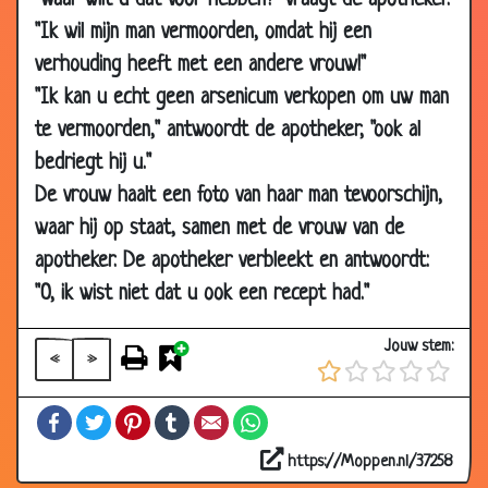
"Waar wilt u dat voor hebben?" vraagt de apotheker.
2007
"Ik wil mijn man vermoorden, omdat hij een
22 Mar
Verlangen
2.79
verhouding heeft met een andere vrouw!"
2007
"Ik kan u echt geen arsenicum verkopen om uw man
22 Mar
In het donker
3.20
te vermoorden," antwoordt de apotheker, "ook al
2007
bedriegt hij u."
19 Mar
Vrij vragen
3.43
De vrouw haalt een foto van haar man tevoorschijn,
2007
waar hij op staat, samen met de vrouw van de
17 Mar
Urinoir
2.82
apotheker. De apotheker verbleekt en antwoordt:
2007
"O, ik wist niet dat u ook een recept had."
12 Mar
Rij wachtenden
3.61
2007
Jouw stem:
«
»
12 Mar
Rubberaandelen
2.63
2007
Facebook
Twitter
Pinterest
Tumblr
Email
WhatsApp
12 Mar
Meneer Meyer
3.13
2007
https://Moppen.nl/37258