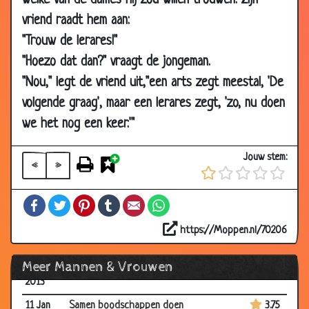
welke van de dames hij zou willen trouwen. Zijn
2013
vriend raadt hem aan:
15 Feb
Om hulp vragen
3.37
"Trouw de lerares!"
2013
"Hoezo dat dan?" vraagt de jongeman.
15 Feb
Allerheiligen
3.11
"Nou," legt de vriend uit,"een arts zegt meestal, 'De
2013
volgende graag', maar een lerares zegt, 'zo, nu doen
25 Jan
Mooie trui
3.14
2013
we het nog een keer.'"
25 Jan
Duvel drinken
3.29
Jouw stem:
2013
«
»
18 Jan
Joeri
2.60
Facebook
Twitter
Pinterest
Tumblr
Email
WhatsApp
2013
18 Jan
Geld in zamelen
2.99
https://Moppen.nl/70206
2013
Meer Mannen & Vrouwen
18 Jan
De vijf vingers
2.82
2013
11 Jan
Samen boodschappen doen
3.75