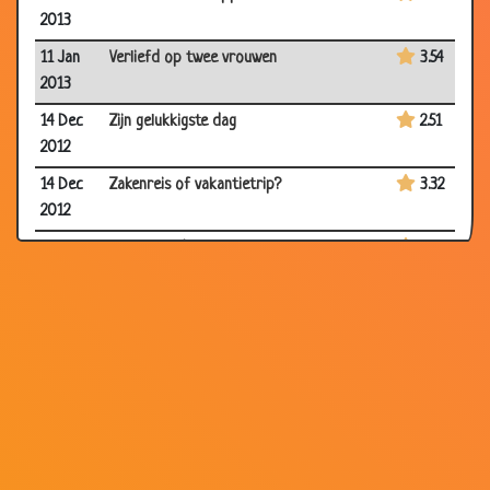
2013
11 Jan
Verliefd op twee vrouwen
3.54
2013
14 Dec
Zijn gelukkigste dag
2.51
2012
14 Dec
Zakenreis of vakantietrip?
3.32
2012
07 Dec
Z'n eerste date
2.64
2012
26 Nov
Huwelijk
3.50
2012
18 Nov
In alle kwade dagen
3.63
2012
18 Nov
Aanbiedingen
3.40
2012