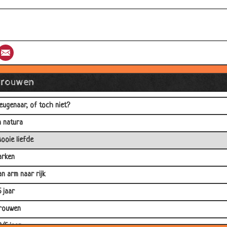
edden dat...
erjaardag
ctrooi
st
umblr
Email
annen
indy, Pamela en Naomi
Vrouwen
e brandweerman
eugenaar, of toch niet?
n natura
ooie liefde
arken
an arm naar rijk
5 jaar
rouwen
2/5 jaar