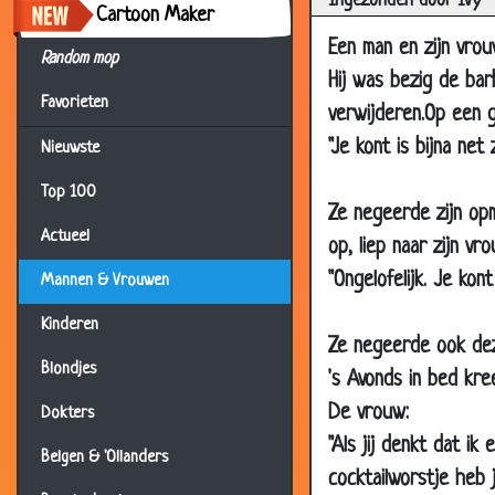
Ingezonden door Ivy
01 Jul 2003
S
Cartoon Maker
Een man en zijn vrou
07 Jun 2003
W
Random mop
Hij was bezig de ba
24 May 2003
G
Favorieten
verwijderen.Op een g
18 May 2003
2
"Je kont is bijna net
Nieuwste
18 Apr 2003
M
Top 100
21 Mar 2003
D
Ze negeerde zijn op
06 Jan 2003
E
Actueel
op, liep naar zijn v
24 Dec 2002
B
"Ongelofelijk. Je ko
Mannen & Vrouwen
14 Dec 2002
H
Kinderen
Ze negeerde ook de
26 Oct 2002
K
Blondjes
's Avonds in bed kre
25 Oct 2002
D
De vrouw:
Dokters
24 Oct 2002
W
"Als jij denkt dat i
Belgen & 'Ollanders
28 Aug 2002
E
cocktailworstje heb