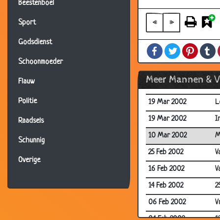
22 Jun 2002
W
Beestenboel
01 Jan 2000
V
«
»
Sport
01 Jan 2000
O
Godsdienst
Facebook
Twitter
Pintere
T
24 Mar 2002
M
Schoonmoeder
22 Mar 2002
C
Meer Mannen & 
Flauw
20 Mar 2002
D
Politie
19 Mar 2002
L
19 Mar 2002
I
Raadsels
10 Mar 2002
M
Schunnig
25 Feb 2002
V
Overige
16 Feb 2002
V
14 Feb 2002
2
06 Feb 2002
V
04 Feb 2002
1