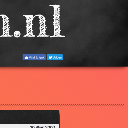
3.53
2.92
2.51
3.40
3.90
3.69
Vind ik leuk
Volgen
3.02
3.31
3.10
3.57
2.98
3.40
3.48