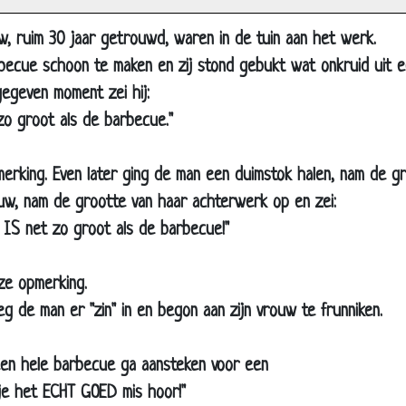
lapenloze nacht
w, ruim 30 jaar getrouwd, waren in de tuin aan het werk.
olken
rbecue schoon te maken en zij stond gebukt wat onkruid uit e
etrouwd
egeven moment zei hij:
5 jarig huwelijk
 zo groot als de barbecue."
et een paard?
ood
merking. Even later ging de man een duimstok halen, nam de 
en wijze raad
rouw, nam de grootte van haar achterwerk op en zei:
linde en kreupele
nt IS net zo groot als de barbecue!"
ier ging het al mis
ze opmerking.
euken
eg de man er "zin" in en begon aan zijn vrouw te frunniken.
e butler
ie durft ?
k een hele barbecue ga aansteken voor een
en maagd trouwen
 je het ECHT GOED mis hoor!"