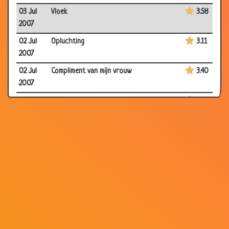
03 Jul
Vloek
3.58
2007
02 Jul
Opluchting
3.11
2007
02 Jul
Compliment van mijn vrouw
3.40
2007
02 Jul
Nieuwe secretaresse
2.89
2007
02 Jul
Dure bontjas
3.41
2007
02 Jul
Met spoed!
3.46
2007
02 Jul
Verdriet
2.89
2007
30 Jun
Het word tijd
3.11