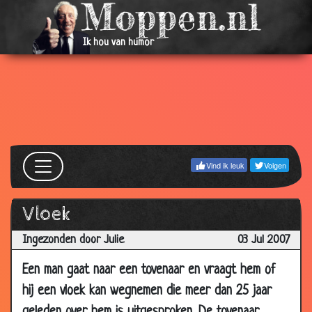
2007
26 Jul
Ze blijft in leven!
2.98
Ik hou van humor
2007
23 Jul
Prachtig schilderij
3.17
2007
23 Jul
Veel geld verdienen
3.53
2007
23 Jul
Teleurstelling
3.10
Vind ik leuk
Volgen
2007
23 Jul
Is het waar?
3.01
Vloek
2007
23 Jul
Communiceren met het hiernamaals
2.93
Ingezonden door Julie
03 Jul 2007
2007
Een man gaat naar een tovenaar en vraagt hem of
23 Jul
Ruzie
3.45
hij een vloek kan wegnemen die meer dan 25 jaar
2007