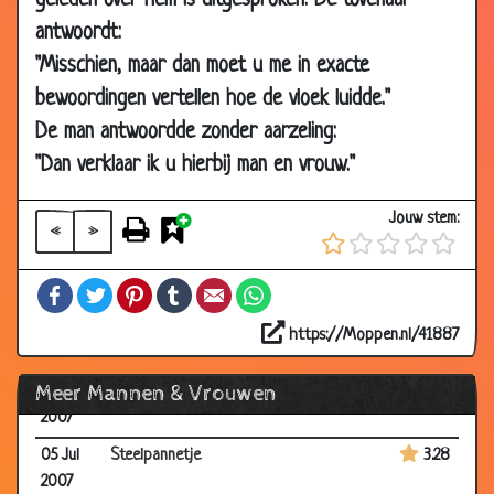
geleden over hem is uitgesproken. De tovenaar
18 Jul
Bruidje
2.55
antwoordt:
2007
"Misschien, maar dan moet u me in exacte
16 Jul
Gelukkig na het leven
2.86
bewoordingen vertellen hoe de vloek luidde."
2007
De man antwoordde zonder aarzeling:
16 Jul
Huwelijks cadeau
3.80
2007
"Dan verklaar ik u hierbij man en vrouw."
16 Jul
Gezichtsmasker
3.36
Jouw stem:
2007
«
»
16 Jul
Verduiveld goed
3.39
Facebook
Twitter
Pinterest
Tumblr
Email
WhatsApp
2007
16 Jul
Mannen moppen 2
2.92
https://Moppen.nl/41887
2007
Meer Mannen & Vrouwen
09 Jul
Liefhebbend
3.02
2007
05 Jul
Steelpannetje
3.28
2007