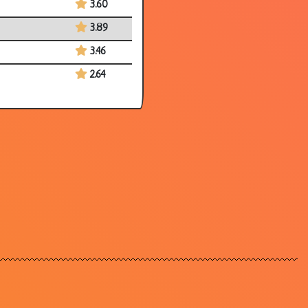
3.60
3.89
3.46
2.64