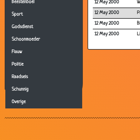
Beestenboel
12 May 2000
W
12 May 2000
P
Sport
12 May 2000
B
Godsdienst
12 May 2000
L
Schoonmoeder
Flauw
Politie
Raadsels
Schunnig
Overige