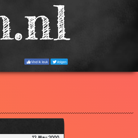
3.47
3.63
3.07
2.97
3.42
2.75
Vind ik leuk
Volgen
3.28
3.12
3.73
3.41
3.39
3.53
3.23