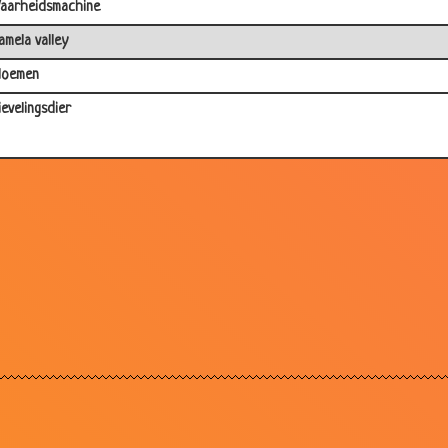
aarheidsmachine
amela valley
loemen
ievelingsdier