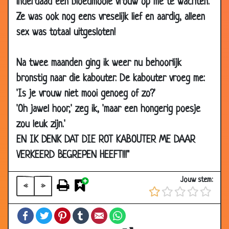
inderdaad een bloedmooie vrouw op me te wachten.
2007
Ze was ook nog eens vreselijk lief en aardig, alleen
03 May
2e huwelijk
3.47
sex was totaal uitgesloten!
2007
27 Apr
Barbie Gaat Scheiden
3.29
Na twee maanden ging ik weer nu behoorlijk
2007
bronstig naar die kabouter. De kabouter vroeg me:
23 Apr
Als een echte vrouw
3.81
'Is je vrouw niet mooi genoeg of zo?'
2007
'Oh jawel hoor,' zeg ik, 'maar een hongerig poesje
23 Apr
Geld besparen
3.52
zou leuk zijn.'
2007
EN IK DENK DAT DIE ROT KABOUTER ME DAAR
23 Apr
Valentijn kaartjes
2.59
2007
VERKEERD BEGREPEN HEEFT!!!"
19 Apr
Vrouw, getrouwd en dronken
3.53
Jouw stem:
2007
«
»
16 Apr
Verschil tussen moed en lef
3.80
Facebook
Twitter
Pinterest
Tumblr
Email
WhatsApp
2007