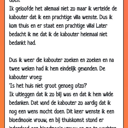
doen.'
14 May
Meerijden
3.04
Ik geloofde het allemaal niet zo maar ik vertelde de
2007
kabouter dat ik een prachtige villa wenste. Dus ik
14 May
Afgekeurd
3.19
kom thuis en er staat een prachtige villa! Later
2007
bedacht ik me dat ik de kabouter helemaal niet
14 May
De scheiding
2.89
bedankt had.
2007
09 May
IT-categorieën van mannen
2.67
Dus ik weer die kabouter zoeken en zoeken en na
2007
twee weken had ik hem eindelijk gevonden. De
07 May
Man vermist
3.16
kabouter vroeg:
2007
'Is het huis niet groot genoeg ofzo?'
07 May
Slechte gewoonte
3.60
Ik uitleggen dat ik zo blij was en dat ik hem wilde
2007
bedanken. Dat vond de kabouter zo aardig dat ik
07 May
IT-Categorieen van Vrouwen
3.65
nog een wens mocht doen. Dit keer wenste ik een
2007
bloedmooie vrouw, en bij thuiskomst stond er
07 May
Fout parkeren
2.72