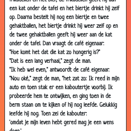
frikadellen en het bier, de frikadellen geeft hij aan
29 May
Keukenprinses
3.20
een kat onder de tafel en het biertje drinkt hij zelf
2007
op. Daarna bestelt hij nog een biertje en twee
29 May
Hulk
3.09
gehaktballen, het biertje drinkt hij weer zelf op en
2007
de twee gehaktballen geeft hij weer aan de kat
24 May
Ontroerd
3.60
onder de tafel. Dan vraagt de café eigenaar:
2007
"Hoe komt het dat die kat zo hongerig is?"
21 May
De frigo
3.17
"Dat is een lang verhaal," zegt de man.
2007
"Ik heb wel even," antwoordt de café eigenaar.
21 May
Golfen
3.60
"Nou oké," zegt de man, "het zat zo: Ik reed in mijn
2007
auto en toen stak er een kaboutertje voorbij. Ik
21 May
Onvoorwaardelijke liefde
3.74
2007
probeerde hem te ontwijken, en ging toen in de
berm staan om te kijken of hij nog leefde. Gelukkig
14 May
Eindelijk alleen
3.27
2007
leefde hij nog. Toen zei de kabouter:
'omdat je mijn leven hebt gered mag je een wens
14 May
Bekeerd
3.26
2007