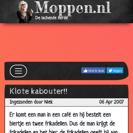
2007
18 Jun
De eerste ruzie
3.22
De lachende derde
2007
04 Jun
Mannen en vrouwen
3.46
2007
04 Jun
De scheiding
3.20
2007
04 Jun
Belangrijke eigenschappen voor een
3.80
Vind ik leuk
Volgen
2007
vrouw
04 Jun
In de nachttrein
3.86
Klote kabouter!!
2007
Ingezonden door Niek
06 Apr 2007
04 Jun
Voorbestemd ongeluk
3.43
2007
Er komt een man in een café en hij bestelt een
04 Jun
De schoonheidssalon
3.04
biertje en twee frikadellen. Dus de man krijgt de
2007