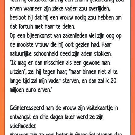
Toen hij ontdekte dat hij een enorm geldbedrag zou
06 Jan
De perfecte vrouw
3.40
erven wanneer zijn zieke vader zou overlijden,
2009
besloot hij dat hij een vrouw nodig zou hebben om
24 Dec
De echtgenoot die zijn trouwdag
3.55
dat fortuin met haar te delen.
2008
vergeten was
Op een bijeenkomst van zakenlieden viel zijn oog op
23 Dec
Theorie versus praktijk
3.18
de mooiste vrouw die hij ooit gezien had. Haar
2008
natuurlijke schoonheid deed zijn adem stokken.
21 Dec
Lekker geurtje.
3.61
"Ik mag er dan misschien als een gewone man
2008
uitzien", zei hij tegen haar, "maar binnen niet al te
21 Dec
Vliegangst
3.07
lange tijd zal mijn vader sterven, en dan zal ik 20
2008
miljoen euro erven."
17 Dec
De wensgeest
3.70
2008
Geïnteresseerd nam de vrouw zijn visitekaartje in
17 Dec
Niet echt ontroerd
3.05
ontvangst en drie dagen later werd ze zijn
2008
stiefmoeder.
12 Dec
Geld voor eten
3.74