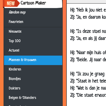
07 Jan 2008
T
Cartoon Maker
Hij: "Heb ik jou niet
07 Jan 2008
D
Random mop
Zij: "Ja, en daarom k
03 Jan 2008
D
Favorieten
03 Jan 2008
E
Hij: "Is deze stoel no
Nieuwste
03 Jan 2008
Z
Zij: "Ja, en als jij daa
Top 100
27 Dec 2007
D
Actueel
27 Dec 2007
D
Hij: "Naar mijn huis o
13 Dec 2007
V
Zij: "Beide. Jij naar 
Mannen & Vrouwen
13 Dec 2007
H
Kinderen
Hij: "Ik zou je graag
10 Dec 2007
A
Blondjes
Zij: "Staat in het tel
10 Dec 2007
R
Hij: "Wat is dan je na
Dokters
06 Dec 2007
W
Zij: "Die staat ervoor.
Belgen & 'Ollanders
06 Dec 2007
S