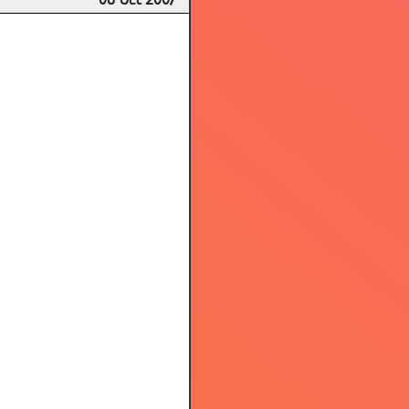
08 Oct 2007
3.14
3.10
3.72
3.33
3.61
3.54
3.43
3.60
3.08
2.67
3.32
2.75
3.73