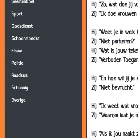
06 Dec 2007
U
Beestenboel
Hij: "Zo, wat doe jij 
03 Dec 2007
T
Zij: "Ik doe vrouwen 
Sport
03 Dec 2007
M
Godsdienst
Hij: "Weet je in welk
03 Dec 2007
W
Schoonmoeder
Zij: "Niet parkeren?"
29 Nov 2007
V
Hij: "Wat is jouw teke
Flauw
29 Nov 2007
M
Zij: "Verboden Toegan
Politie
29 Nov 2007
W
29 Nov 2007
N
Raadsels
Hij: "En hoe wil jij j
29 Nov 2007
H
Zij: "Niet bevrucht."
Schunnig
26 Nov 2007
J
Overige
Hij: "Ik weet wat vro
26 Nov 2007
V
Zij: ''Waarom laat je
26 Nov 2007
B
22 Nov 2007
B
Hij: "Als ik jou naakt