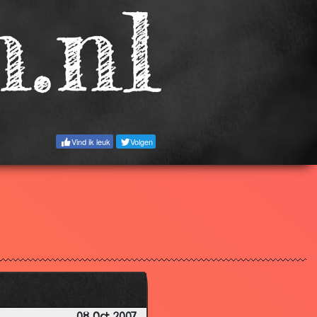
3.04
3.34
3.53
3.36
3.20
2.90
Vind ik leuk
Volgen
3.55
3.53
3.08
3.43
3.53
3.87
3.28