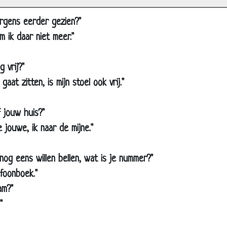
rots op hun man
 ergens eerder gezien?"
oor de woestijn
om ik daar niet meer."
e weduwes
r alles voor over
g vrij?"
iekenbezoek
r gaat zitten, is mijn stoel ook vrij."
agdromen
e missende lepel
f jouw huis?"
rijgevigheid
de jouwe, ik naar de mijne."
and geven
 nog eens willen bellen, wat is je nummer?"
lles bruinen
efoonboek."
uzie tijdens het diner
am?"
aarom...
"
lakken verzamelen