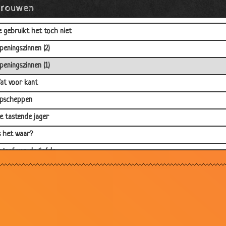
Vrouwen
iefde
e gebruikt het toch niet
peningszinnen (2)
peningszinnen (1)
at voor kant
pscheppen
e tastende jager
s het waar?
k leef van de liefde
ctrooi aanvragen
ust op eerste gezicht
ontact advertentie
lopt dat?