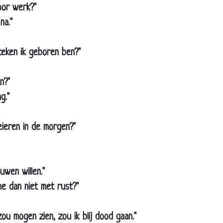
it eten
voor werk?"
oevallig
na."
otten bestrijding
 teken ik geboren ben?"
at een kanjer
errassen
n?"
an vermoord
g."
il niet scheiden
iks om aan te trekken
e eieren in de morgen?"
et vaderschap
ij met mijn vrouw
uwen willen."
ader geworden
 me dan niet met rust?"
ezuinigingen
ijzondere hond
 zou mogen zien, zou ik blij dood gaan."