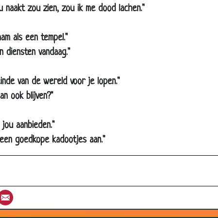
randpreventie
 jou naakt zou zien, zou ik me dood lachen."
aarom ben je niet getrouwd?
aarom koffie beter is dan vrouwen
haam als een tempel."
OD-DE-LIJK
en diensten vandaag."
nverwachts
einde van de wereld voor je lopen."
elukkige buurvrouw
an ook blijven?"
traatvechten
ie de broek past...
an jou aanbieden."
oof geworden
 geen goedkope kadootjes aan."
H nodig?
aby in bad doen
k kom wat later
st
umblr
Email
ven niet zien
p een eiland