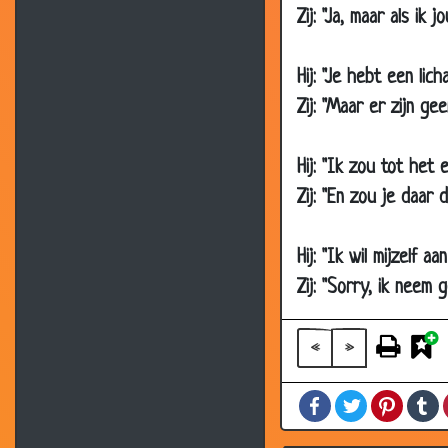
22 Nov 2007
B
Zij: "Ja, maar als ik
19 Nov 2007
W
19 Nov 2007
W
Hij: "Je hebt een lic
19 Nov 2007
G
Zij: "Maar er zijn ge
15 Nov 2007
O
Hij: "Ik zou tot het 
08 Nov 2007
G
Zij: "En zou je daar d
08 Nov 2007
S
05 Nov 2007
W
Hij: "Ik wil mijzelf a
05 Nov 2007
D
Zij: "Sorry, ik neem
05 Nov 2007
B
05 Nov 2007
B
«
»
04 Nov 2007
I
Facebook
Twitter
Pintere
T
01 Nov 2007
E
22 Oct 2007
O