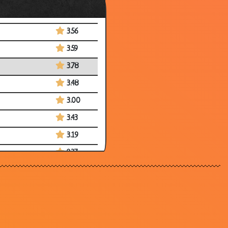
3.14
3.56
3.59
3.78
3.48
3.00
3.43
3.19
2.37
3.16
2.98
3.11
3.21