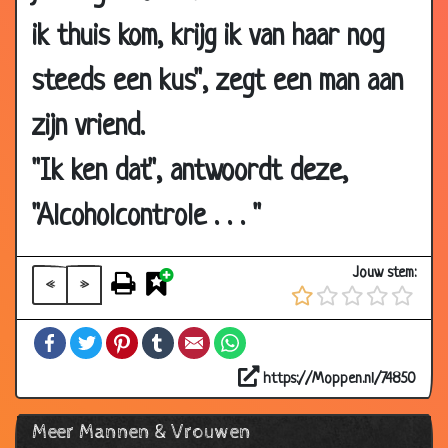
06 Nov
Man gezocht....
3.16
ik thuis kom, krijg ik van haar nog
2018
steeds een kus", zegt een man aan
02 Nov
Jager
2.87
2018
zijn vriend.
29 Oct
Wijn....
2.94
2018
"Ik ken dat", antwoordt deze,
26 Oct
Gedeprimeerd
2.99
"Alcoholcontrole . . . "
2018
25 Oct
Krokodil met kiespijn
2.97
Jouw stem:
2018
«
»
23 Oct
Droom.....
2.97
Facebook
Twitter
Pinterest
Tumblr
Email
WhatsApp
2018
20 Oct
Kookprogramma's
2.90
https://Moppen.nl/74850
2018
Meer Mannen & Vrouwen
18 Oct
Romantisch gesprek
2.87