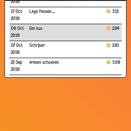
2018
17 Oct
Lege flessen......
3.15
2018
08 Oct
Een kus
2.84
2018
07 Oct
Schrijver
2.81
2018
25 Sep
Armani schoenen
3.08
2018
12 Sep
Nudistensnackbar
2.92
2018
11 Sep
Intimidatie
3.10
2018
27 Aug
Breng me een biertje!
3.07
2018
03 Aug
Bankoverval
2.96