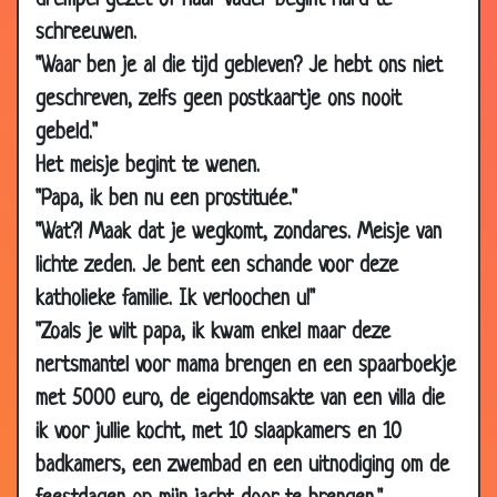
drempel gezet of haar vader begint hard te
2014
schreeuwen.
19 Mar
Pilletjes
3.38
"Waar ben je al die tijd gebleven? Je hebt ons niet
2014
geschreven, zelfs geen postkaartje ons nooit
12 Mar
Fonske
3.14
gebeld."
2014
Het meisje begint te wenen.
03 Mar
Schoonheidssalon
3.26
"Papa, ik ben nu een prostituée."
2014
"Wat?! Maak dat je wegkomt, zondares. Meisje van
03 Mar
Ware liefde
3.02
lichte zeden. Je bent een schande voor deze
2014
katholieke familie. Ik verloochen u!"
03 Mar
Lotto
2.75
"Zoals je wilt papa, ik kwam enkel maar deze
2014
nertsmantel voor mama brengen en een spaarboekje
03 Mar
Romatisch
3.43
met 5000 euro, de eigendomsakte van een villa die
2014
ik voor jullie kocht, met 10 slaapkamers en 10
03 Mar
Het verschil
3.40
badkamers, een zwembad en een uitnodiging om de
2014