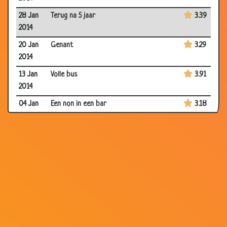
28 Jan
Terug na 5 jaar
3.39
2014
20 Jan
Genant
3.29
2014
13 Jan
Volle bus
3.91
2014
04 Jan
Een non in een bar
3.18
2014
04 Jan
Verloren hoed
3.97
2014
29 Dec
Gerard
3.00
2013
29 Dec
Lijkt op zijn vrouw
3.06
2013
20 Dec
Ruzie
2.78