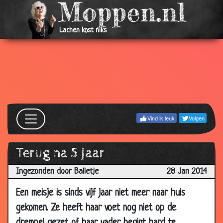
2014
05 Apr
Olympische gedachte
2.40
Lachen kost niks
2014
05 Apr
Buiten adem
1.65
2014
05 Apr
Bidden
2.23
2014
05 Apr
Gelukkig maken
2.80
Vind ik leuk
Volgen
2014
05 Apr
De was doen
2.96
2014
Terug na 5 jaar
28 Mar
Goed vasthouden
2.80
Ingezonden door Balletje
28 Jan 2014
2014
Een meisje is sinds vijf jaar niet meer naar huis
28 Mar
Bij de tandarts
3.01
2014
gekomen. Ze heeft haar voet nog niet op de
19 Mar
Wassen in de wasmachine
3.53