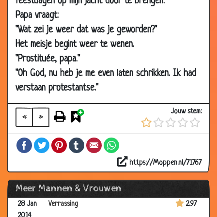
feestdagen op mijn jacht door te brengen."
19 Feb
De beurs
3.13
Papa vraagt:
2014
"Wat zei je weer dat was je geworden?"
19 Feb
Medische reden
2.79
Het meisje begint weer te wenen.
2014
"Prostituée, papa."
19 Feb
Vergelijken
3.18
"Oh God, nu heb je me even laten schrikken. Ik had
2014
verstaan protestantse."
09 Feb
Verschillende barbies
3.17
2014
Jouw stem:
«
»
09 Feb
Inbreker
3.24
2014
Facebook
Twitter
Pinterest
Tumblr
Email
WhatsApp
09 Feb
Zo kan het ook
3.11
2014
https://Moppen.nl/71767
09 Feb
Vijftig jaar getrouwd
3.14
Meer Mannen & Vrouwen
2014
28 Jan
Verrassing
2.97
2014