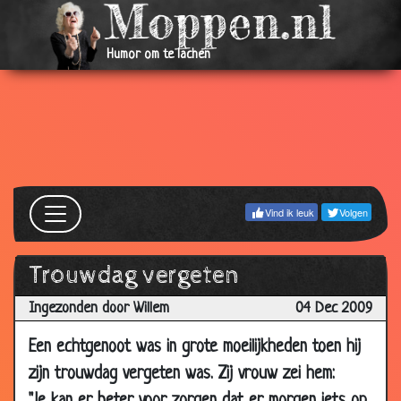
15 Jan
Brommer kopen
3.74
2010
Humor om te lachen
06 Jan
Viagra kopen
3.53
2010
06 Jan
Slimmer en verstandiger
3.42
2010
30 Dec
Paardenbil
2.85
2009
Vind ik leuk
Volgen
23 Dec
Schaamte
3.29
2009
Trouwdag vergeten
23 Dec
Opscheppen over hun zoons
3.56
2009
Ingezonden door Willem
04 Dec 2009
23 Dec
Heel zuinig
2.92
Een echtgenoot was in grote moeilijkheden toen hij
2009
zijn trouwdag vergeten was. Zij vrouw zei hem:
23 Dec
4 tienen
2.68