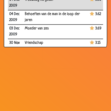
2009
04 Dec
Behoeften van de man in de loop der
3.62
2009
jaren
03 Dec
Moeder van zes
3.69
2009
30 Nov
Vriendschap
3.15
2009
27 Nov
De verloving
3.49
2009
27 Nov
De vingers
2.79
2009
20 Nov
Neusje wrijven
2.84
2009
19 Nov
Betrapt !!
3.62
2009