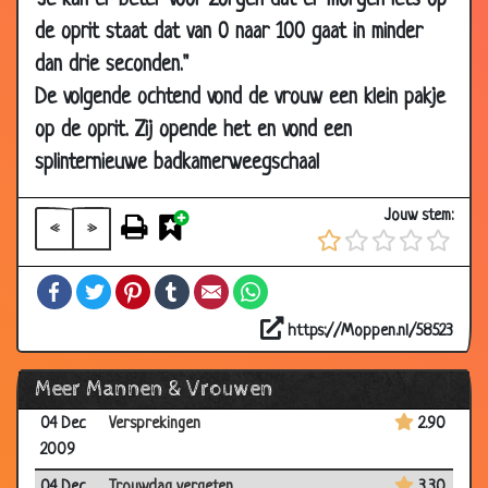
"Je kan er beter voor zorgen dat er morgen iets op
2009
de oprit staat dat van 0 naar 100 gaat in minder
17 Dec
Ring terug brengen
2.94
dan drie seconden."
2009
De volgende ochtend vond de vrouw een klein pakje
17 Dec
Lekker verwennen
3.67
op de oprit. Zij opende het en vond een
2009
splinternieuwe badkamerweegschaal
17 Dec
Trouwen
3.66
2009
Jouw stem:
«
»
16 Dec
Zijn eerste rol
3.50
2009
Facebook
Twitter
Pinterest
Tumblr
Email
WhatsApp
08 Dec
Een lezing
3.80
2009
https://Moppen.nl/58523
04 Dec
Zilveren bruiloft
3.60
Meer Mannen & Vrouwen
2009
04 Dec
Versprekingen
2.90
2009
04 Dec
Trouwdag vergeten
3.30