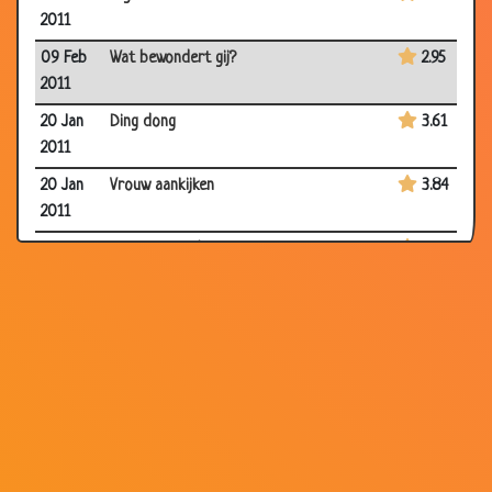
2011
09 Feb
Wat bewondert gij?
2.95
2011
20 Jan
Ding dong
3.61
2011
20 Jan
Vrouw aankijken
3.84
2011
20 Jan
Zijn echte vader
3.23
2011
05 Jan
Ik moet morgen werken!
3.25
2011
01 Jan
Op wintersport
3.05
2011
31 Dec
Ja, hallo!
2.97
2010