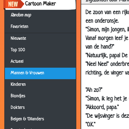
Ingezonden door Marl
24 May 2013
G
Cartoon Maker
De zoon van een rijk
24 May 2013
W
Random mop
een onderonsje.
24 May 2013
H
Favorieten
"Simon, mijn jongen,
24 May 2013
D
Vanaf morgen leef je
Nieuwste
17 May 2013
5
van de hand?"
Top 100
17 May 2013
K
"Natuurlijk, papa! De
Actueel
17 May 2013
N
"Nee! Nee!" onderbre
03 May 2013
I
richting, de vinger v
Mannen & Vrouwen
26 Apr 2013
E
Kinderen
"Ah zo?"
26 Apr 2013
V
Blondjes
"Simon, ik leg het je
26 Apr 2013
E
"Akkoord, papa."
Dokters
19 Apr 2013
Z
"De wijsvinger is dez
Belgen & 'Ollanders
12 Apr 2013
W
"O.K."