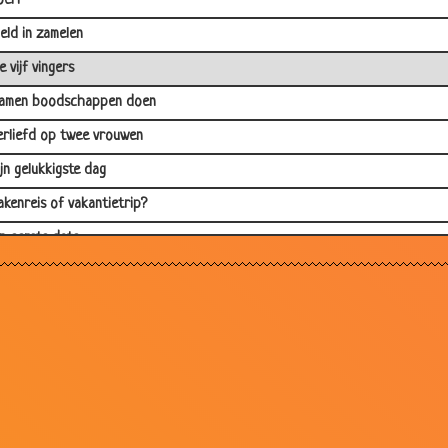
oeri
eld in zamelen
e vijf vingers
amen boodschappen doen
erliefd op twee vrouwen
ijn gelukkigste dag
akenreis of vakantietrip?
'n eerste date
uwelijk
n alle kwade dagen
anbiedingen
erwarming
ijdens de zwangerschap
interklaas geschenk