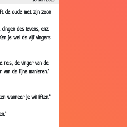
18 Jan 2013
3.40
eft de oude met zijn zoon
3.42
2.58
 dingen des levens, enz.
3.18
en je wel de vijf vingers
3.54
2.97
3.50
e reis, de vinger van de
3.58
r van de fijne manieren."
3.41
3.48
en wanneer je wil liften."
3.60
2.87
en."
2.81