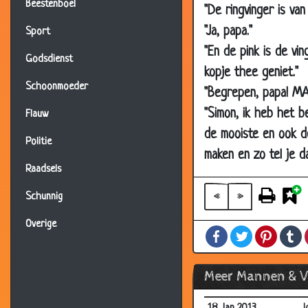
12 Apr 2013
H
Beestenboel
"De ringvinger is van
05 Apr 2013
T
"Ja, papa."
Sport
"En de pink is de vi
05 Apr 2013
H
Godsdienst
kopje thee geniet."
05 Apr 2013
N
Schoonmoeder
"Begrepen, papa! MA
15 Mar 2013
K
"Simon, ik heb het b
Flauw
15 Mar 2013
E
de mooiste en ook de
Politie
01 Mar 2013
H
maken en zo tel je d
22 Feb 2013
W
Raadsels
22 Feb 2013
E
«
»
Schunnig
15 Feb 2013
O
Overige
Facebook
Twitter
Pintere
T
15 Feb 2013
A
25 Jan 2013
M
Meer Mannen & 
25 Jan 2013
D