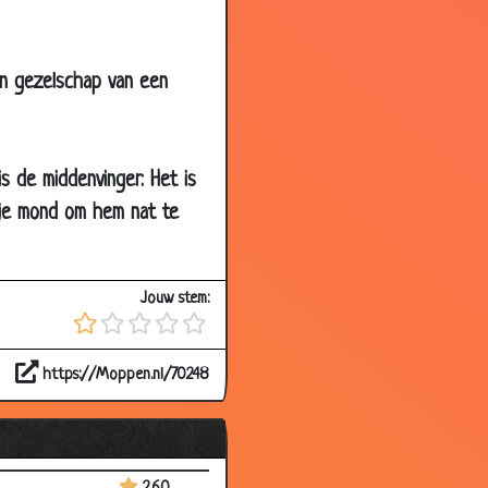
3.11
3.72
 in gezelschap van een
3.61
3.81
3.70
s de middenvinger. Het is
3.25
 je mond om hem nat te
3.16
2.77
Jouw stem:
3.49
3.37
https://Moppen.nl/70248
3.11
3.14
3.29