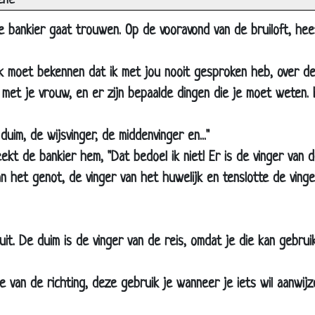
ene
elukkigste vrouw
e bankier gaat trouwen. Op de vooravond van de bruiloft, he
elk lichaamsdeel?
uwelijksreis
 ik moet bekennen dat ik met jou nooit gesproken heb, over de
at moest een keer fout gaan
 met je vrouw, en er zijn bepaalde dingen die je moet weten. K
0 euro is 50 euro
an gewoon thuis
 duim, de wijsvinger, de middenvinger en..."
og een keer proberen
ekt de bankier hem, "Dat bedoel ik niet! Er is de vinger van d
ndruk maken
an het genot, de vinger van het huwelijk en tenslotte de vinge
erste keer thuis
iagra
 uit. De duim is de vinger van de reis, omdat je die kan gebruik
en probleempje
eg het met bloemen
e van de richting, deze gebruik je wanneer je iets wil aanwijz
aarom zijn mannen het meest gelukkig?