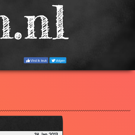
3.08
2.95
3.06
2.79
3.26
3.27
Vind ik leuk
Volgen
2.89
2.98
2.86
2.55
3.24
2.73
2.96