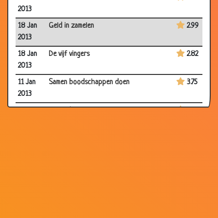
2013
18 Jan
Geld in zamelen
2.99
2013
18 Jan
De vijf vingers
2.82
2013
11 Jan
Samen boodschappen doen
3.75
2013
11 Jan
Verliefd op twee vrouwen
3.54
2013
14 Dec
Zijn gelukkigste dag
2.51
2012
14 Dec
Zakenreis of vakantietrip?
3.32
2012
07 Dec
Z'n eerste date
2.64
2012