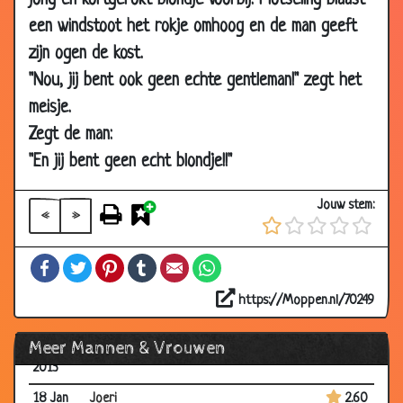
jong en kortgerokt blondje voorbij. Plotseling blaast
2013
een windstoot het rokje omhoog en de man geeft
01 Mar
Het startpistool
3.16
zijn ogen de kost.
2013
"Nou, jij bent ook geen echte gentleman!" zegt het
22 Feb
Weer te laat
2.77
meisje.
2013
Zegt de man:
22 Feb
Een dagje winkelen
3.49
2013
"En jij bent geen echt blondje!!"
15 Feb
Om hulp vragen
3.37
Jouw stem:
2013
«
»
15 Feb
Allerheiligen
3.11
Facebook
Twitter
Pinterest
Tumblr
Email
WhatsApp
2013
25 Jan
Mooie trui
3.14
https://Moppen.nl/70249
2013
Meer Mannen & Vrouwen
25 Jan
Duvel drinken
3.29
2013
18 Jan
Joeri
2.60