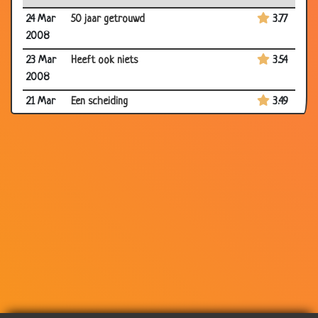
24 Mar
50 jaar getrouwd
3.77
2008
23 Mar
Heeft ook niets
3.54
2008
21 Mar
Een scheiding
3.49
2008
17 Mar
Uit de schoonheidssalon
3.63
2008
10 Mar
Gebrekkige kennis
3.16
2008
06 Mar
Nieuwsgierig
3.89
2008
03 Mar
Macho's
3.90
2008
03 Mar
Jaarlijkse controle
3.60