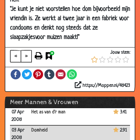
hen:
12 Apr
Jaloers
2.71
"Je kunt je niet voorstellen hoe dom bijvoorbeeld mijn
2008
vriendin is. Ze werkt al twee jaar in een fabriek voor
10 Apr
Het recht
3.44
condooms en denkt nog steeds dat ze
2008
slaapzakjesvoor muizen maakt!"
07 Apr
Haar eerste bruiloft
3.76
2008
Jouw stem:
«
»
07 Apr
Ze is weggelopen!
2.82
2008
Facebook
Twitter
Pinterest
Tumblr
Email
WhatsApp
07 Apr
Uitlachen
3.34
2008
https://Moppen.nl/48423
07 Apr
Vrouwen zijn net gangsters
3.66
Meer Mannen & Vrouwen
2008
07 Apr
Het as van d'r man
3.41
2008
03 Apr
Domheid
2.91
2008