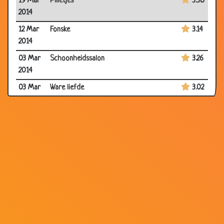
19 Mar
Pilletjes
3.38
2014
12 Mar
Fonske
3.14
2014
03 Mar
Schoonheidssalon
3.26
2014
03 Mar
Ware liefde
3.02
2014
03 Mar
Lotto
2.75
2014
03 Mar
Romatisch
3.43
2014
03 Mar
Het verschil
3.40
2014
19 Feb
De beurs
3.13
2014