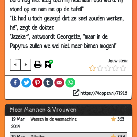
bord nog niet leeg toen hij helemaal rood werd. Hij
2014
stond op en nam me op de tafel!"
05 Apr
Buiten adem
1.65
"Ik had u toch gezegd dat ze snel zouden werken,
2014
hé", zegt de dokter.
05 Apr
Bidden
2.23
"Jazeker", antwoordt Georgette, "maar in de
2014
Papyrus zullen we wel niet meer binnen mogen!"
05 Apr
Gelukkig maken
2.80
2014
Jouw stem:
«
»
05 Apr
De was doen
2.96
2014
Facebook
Twitter
Pinterest
Tumblr
Email
WhatsApp
28 Mar
Goed vasthouden
2.80
2014
https://Moppen.nl/71918
28 Mar
Bij de tandarts
3.01
Meer Mannen & Vrouwen
2014
19 Mar
Wassen in de wasmachine
3.53
2014