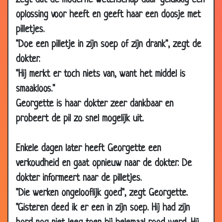
zegt dat de moderne wetenschap daar gelukkig een
09 May
Nieuwe buren
3.52
oplossing voor heeft en geeft haar een doosje met
2014
pilletjes.
09 May
Inzameling
3.53
"Doe een pilletje in zijn soep of zijn drank", zegt de
2014
dokter.
23 Apr
Op internet zoeken
2.96
"Hij merkt er toch niets van, want het middel is
2014
smaakloos."
23 Apr
Naar de kapper
3.07
Georgette is haar dokter zeer dankbaar en
2014
probeert de pil zo snel mogelijk uit.
17 Apr
Ze bedriegt mij
3.45
2014
Enkele dagen later heeft Georgette een
05 Apr
Ideale echtgenoten
2.39
verkoudheid en gaat opnieuw naar de dokter. De
2014
dokter informeert naar de pilletjes.
05 Apr
E-mail lezen
2.13
"Die werken ongelooflijk goed", zegt Georgette.
2014
"Gisteren deed ik er een in zijn soep. Hij had zijn
05 Apr
Olympische gedachte
2.40